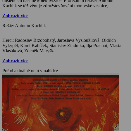
důsledcích násilné kolektivizace. Prorežimní režisér Antonín
Kachlík se též věnuje združstevňování moravské vesnice,
provázenému omyly a donucováním, avšak ve svém optimistickém
Zobrazit více
pohledu zdůrazňuje nadějné vyhlídky vedoucí ke šťastné
budoucnosti. Scelené vesnické lány se sice rodily v bolestech, avšak
Režie: Antonín Kachlík
budou sloužit k užitku všemu dělnému lidu… Stejně jako u Jasného
i tady ztělesnil Radek Brzobohatý tvrdohlavého sedláka, jenž si jen
pozvolna přiznává výhody společného hospodaření. Narozdíl od
Herci: Radoslav Brzobohatý, Jaroslava Vysloužilová, Oldřich
poetického rozšafnosti i jadrnosti Jasného kroniky tu však narážíme
Vykypěl, Karel Kabíček, Stanislav Zindulka, Ilja Prachař, Vlasta
na hlomozné pozérství.
Vlasáková, Zdeněk Maryška
Zobrazit více
Pořad aktuálně není v nabídce