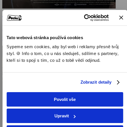
Tichý zabiják
2013, Jižní Korea, 113 min
Tato webová stránka používá cookies
Filmy / Akční filmy / Dramatické filmy
Sypeme sem cookies, aby byl web i reklamy přesně tvůj
styl. 🍪 Info o tom, co u nás sleduješ, sdílíme s partnery,
kteří si to spojí s tím, co už o tobě vědí odjinud.
Zobrazit detaily
Povolit vše
Upravit