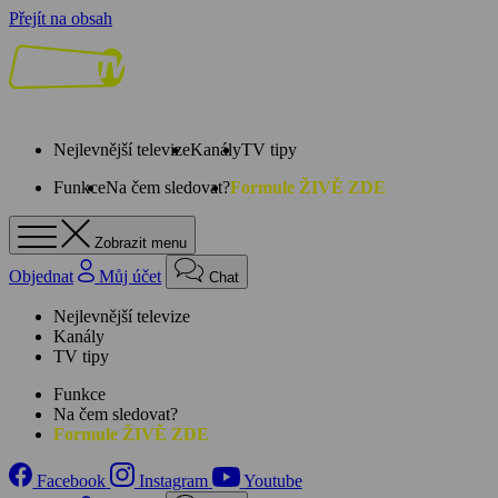
Přejít na obsah
Nejlevnější televize
Kanály
TV tipy
Funkce
Na čem sledovat?
Formule ŽIVĚ ZDE
Zobrazit menu
Objednat
Můj účet
Chat
Nejlevnější televize
Kanály
TV tipy
Funkce
Na čem sledovat?
Formule ŽIVĚ ZDE
Facebook
Instagram
Youtube