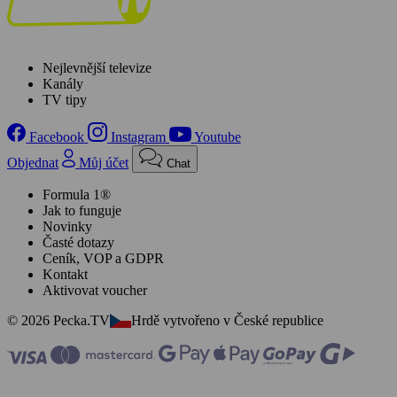
Nejlevnější televize
Kanály
TV tipy
Facebook
Instagram
Youtube
Objednat
Můj účet
Chat
Formula 1®
Jak to funguje
Novinky
Časté dotazy
Ceník, VOP a GDPR
Kontakt
Aktivovat voucher
© 2026 Pecka.TV
Hrdě vytvořeno v České republice