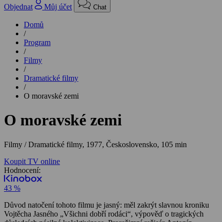
Objednat
Můj účet
Chat
Domů
/
Program
/
Filmy
/
Dramatické filmy
/
O moravské zemi
O moravské zemi
Filmy / Dramatické filmy,
1977, Československo, 105 min
Koupit TV online
Hodnocení:
43 %
Důvod natočení tohoto filmu je jasný: měl zakrýt slavnou kroniku
Vojtěcha Jasného „Všichni dobří rodáci“, výpověď o tragických