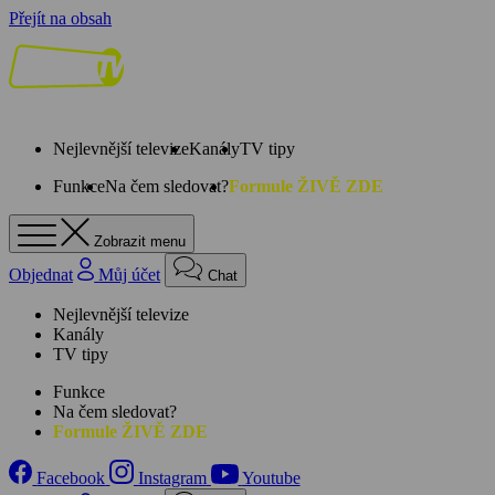
Přejít na obsah
Nejlevnější televize
Kanály
TV tipy
Funkce
Na čem sledovat?
Formule ŽIVĚ ZDE
Zobrazit menu
Objednat
Můj účet
Chat
Nejlevnější televize
Kanály
TV tipy
Funkce
Na čem sledovat?
Formule ŽIVĚ ZDE
Facebook
Instagram
Youtube