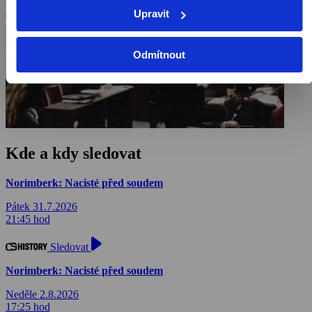
Upravit
Odmítnout
Kde a kdy sledovat
Norimberk: Nacisté před soudem
Pátek 31.7.2026
21:45 hod
Sledovat
Norimberk: Nacisté před soudem
Neděle 2.8.2026
17:25 hod