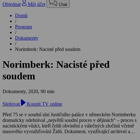
Objednat
Můj účet
Chat
Domů
/
Program
/
Dokumenty
/
Norimberk: Nacisté před soudem
Norimberk: Nacisté před
soudem
Dokumenty,
2020, 90 min
Sledovat
Koupit TV online
Před 75 se v soudní síni Justičního paláce v německém Norimberku
dramaticky odehrával „největší soudní proces v dějinách“ – proces s
nacistickými vůdci, kteří čelili obvinění z válečných zločinů včetně
masového vyvražďování Židů. Dokument, využívající archivní a
nově digitalizované záběry, sleduje dramatický průběh procesu a