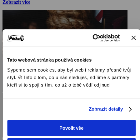
Zobrazit více
ukazuje boj za spravedlnost pro oběti nacistických zločinů. Podaří se
dostatečně usvědčit nejvýše postavené členy nacistické strany, a
pokud ano, zaplatí za své zločiny cenu nejvyšší?
Tato webová stránka používá cookies
Sypeme sem cookies, aby byl web i reklamy přesně tvůj
styl. 🍪 Info o tom, co u nás sleduješ, sdílíme s partnery,
kteří si to spojí s tím, co už o tobě vědí odjinud.
Zobrazit detaily
Povolit vše