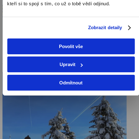
kteří si to spojí s tím, co už o tobě vědí odjinud.
Zobrazit detaily
Povolit vše
Mohlo by vás také bavit
Upravit
Odmítnout