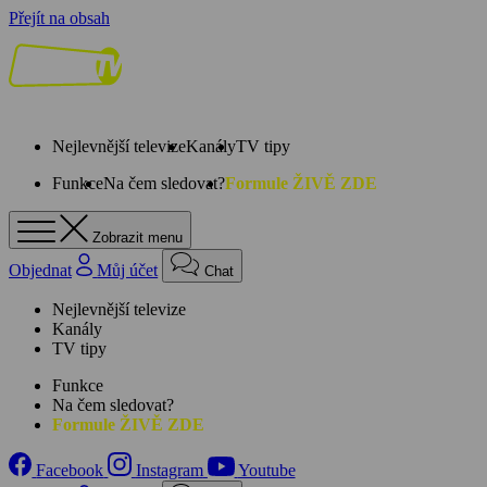
Přejít na obsah
Nejlevnější televize
Kanály
TV tipy
Funkce
Na čem sledovat?
Formule ŽIVĚ ZDE
Zobrazit menu
Objednat
Můj účet
Chat
Nejlevnější televize
Kanály
TV tipy
Funkce
Na čem sledovat?
Formule ŽIVĚ ZDE
Facebook
Instagram
Youtube