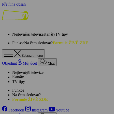
Přejít na obsah
Nejlevnější televize
Kanály
TV tipy
Funkce
Na čem sledovat?
Formule ŽIVĚ ZDE
Zobrazit menu
Objednat
Můj účet
Chat
Nejlevnější televize
Kanály
TV tipy
Funkce
Na čem sledovat?
Formule ŽIVĚ ZDE
Facebook
Instagram
Youtube