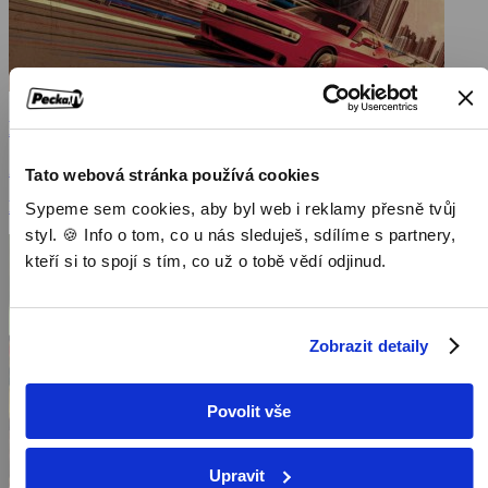
Baby Driver
2017, Velká Británie, USA, 112 min
Tato webová stránka používá cookies
Filmy / Akční filmy / Dramatické filmy
Sypeme sem cookies, aby byl web i reklamy přesně tvůj
styl. 🍪 Info o tom, co u nás sleduješ, sdílíme s partnery,
kteří si to spojí s tím, co už o tobě vědí odjinud.
Zobrazit detaily
Povolit vše
Upravit