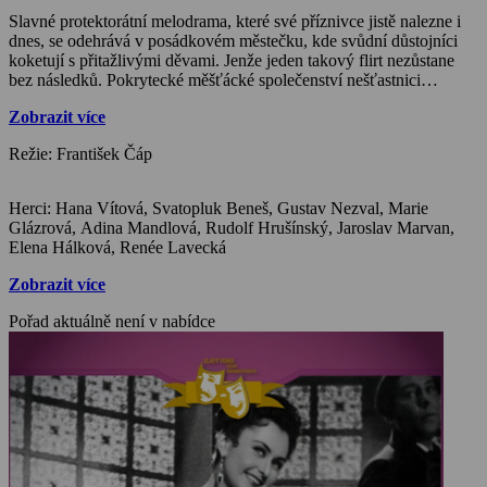
Slavné protektorátní melodrama, které své příznivce jistě nalezne i
dnes, se odehrává v posádkovém městečku, kde svůdní důstojníci
koketují s přitažlivými děvami. Jenže jeden takový flirt nezůstane
bez následků. Pokrytecké měšťácké společenství nešťastnici
odsoudí, žena se pak živí jako zpěvačka v pochybném nočním baru.
Zobrazit více
Režisér František Čáp pečlivě vykreslil reálie ze sklonku 19. století,
zaujme množství kostýmů, jimiž je film zaplněn. Režisér prokázal
Režie: František Čáp
obeznámenost s módními vypravěčskými trendy, dokonce se odvážil
na tehdejší dobu odvážných erotických doteků.
Herci: Hana Vítová, Svatopluk Beneš, Gustav Nezval, Marie
Glázrová, Adina Mandlová, Rudolf Hrušínský, Jaroslav Marvan,
Elena Hálková, Renée Lavecká
Zobrazit více
Pořad aktuálně není v nabídce