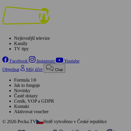
Nejlevnější televize
Kanály
TV tipy
Facebook
Instagram
Youtube
Objednat
Můj účet
Chat
Formula 1®
Jak to funguje
Novinky
Časté dotazy
Ceník, VOP a GDPR
Kontakt
Aktivovat voucher
© 2026 Pecka.TV
Hrdě vytvořeno v České republice