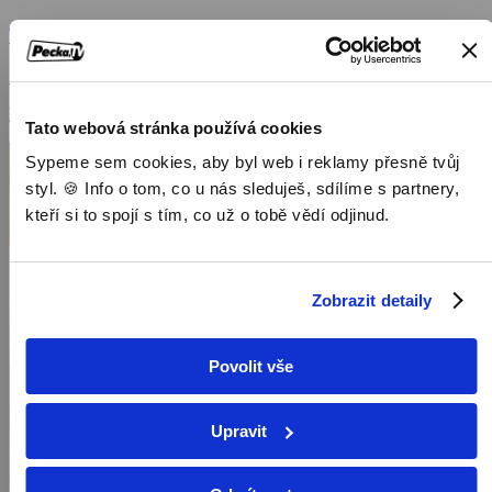
Tristan a Izolda
2006, Česká republika, Velká Británie, USA, Německo, 125 min
Filmy / Romantické filmy / Dramatické filmy
Tato webová stránka používá cookies
Sypeme sem cookies, aby byl web i reklamy přesně tvůj
styl. 🍪 Info o tom, co u nás sleduješ, sdílíme s partnery,
kteří si to spojí s tím, co už o tobě vědí odjinud.
Zobrazit detaily
Povolit vše
Upravit