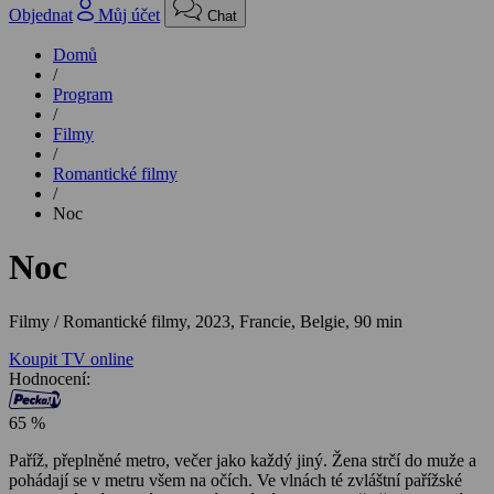
Objednat
Můj účet
Chat
Domů
/
Program
/
Filmy
/
Romantické filmy
/
Noc
Noc
Filmy / Romantické filmy,
2023, Francie, Belgie, 90 min
Koupit TV online
Hodnocení:
65 %
Paříž, přeplněné metro, večer jako každý jiný. Žena strčí do muže a
pohádají se v metru všem na očích. Ve vlnách té zvláštní pařížské