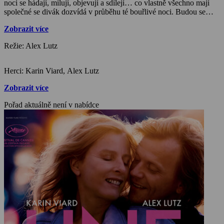
noci se hádají, milují, objevují a sdílejí… co vlastně všechno mají
společné se divák dozvídá v průběhu té bouřlivé noci. Budou se
muset rozloučit a dokáží to vůbec? Režisér a zároveň jeden z dvou
Zobrazit více
hlavních protagonistů se pro svůj film inspiroval scénou v metru,
kdy dva lidé na sebe křičeli a přesto byla mezi nimi zvláštní
Režie: Alex Lutz
chemie…
Herci: Karin Viard, Alex Lutz
Zobrazit více
Pořad aktuálně není v nabídce