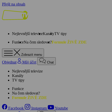
Přejít na obsah
Nejlevnější televize
Kanály
TV tipy
Funkce
Na čem sledovat?
Formule ŽIVĚ ZDE
Zobrazit menu
Objednat
Můj účet
Chat
Nejlevnější televize
Kanály
TV tipy
Funkce
Na čem sledovat?
Formule ŽIVĚ ZDE
Facebook
Instagram
Youtube