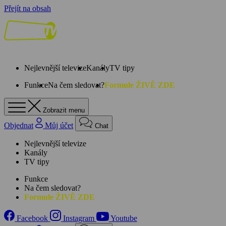
Přejít na obsah
Nejlevnější televize
Kanály
TV tipy
Funkce
Na čem sledovat?
Formule ŽIVĚ ZDE
Zobrazit menu
Objednat
Můj účet
Chat
Nejlevnější televize
Kanály
TV tipy
Funkce
Na čem sledovat?
Formule ŽIVĚ ZDE
Facebook
Instagram
Youtube