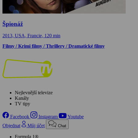
Špionáž
2013, USA, Francie, 120 min
Filmy / Krimi filmy / Thrillery / Dramatické filmy
Nejlevnější televize
Kanály
TV tipy
Facebook
Instagram
Youtube
Objednat
Můj účet
Chat
Formula 1®