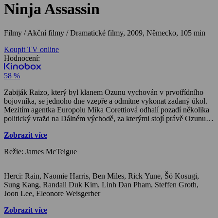
Ninja Assassin
Filmy / Akční filmy / Dramatické filmy,
2009, Německo, 105 min
Koupit TV online
Hodnocení:
58 %
Zabiják Raizo, který byl klanem Ozunu vychován v prvotřídního
bojovníka, se jednoho dne vzepře a odmítne vykonat zadaný úkol.
Mezitím agentka Europolu Mika Corettiová odhalí pozadí několika
politický vražd na Dálném východě, za kterými stojí právě Ozunu.
Klan se rozhodne agentku zlikvidovat, ale do cesty se zabijákům
Zobrazit více
postaví Raizo…
Režie: James McTeigue
Herci: Rain, Naomie Harris, Ben Miles, Rick Yune, Šó Kosugi,
Sung Kang, Randall Duk Kim, Linh Dan Pham, Steffen Groth,
Joon Lee, Eleonore Weisgerber
Zobrazit více