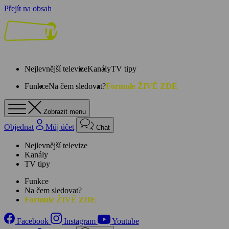
Přejít na obsah
Nejlevnější televize
Kanály
TV tipy
Funkce
Na čem sledovat?
Formule ŽIVĚ ZDE
Zobrazit menu
Objednat
Můj účet
Chat
Nejlevnější televize
Kanály
TV tipy
Funkce
Na čem sledovat?
Formule ŽIVĚ ZDE
Facebook
Instagram
Youtube