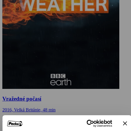
Vražedné počasí
2016, Velká Británie, 48 min
Dokumenty / Přírodovědné dokumenty