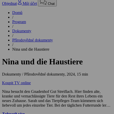
Objednat
Můj účet
Chat
Domů
/
Program
/
Dokumenty
/
Přírodovědné dokumenty
/
Nina und die Haustiere
Nina und die Haustiere
Dokumenty / Přírodovědné dokumenty,
2024, 15 min
Koupit TV online
Nina besucht den Gnadenhof Gut Streiflach. Hier finden alte,
kranke und vernachlässigte Tiere für den Rest ihres Lebens ein
neues Zuhause. Sarah und das Tierpfleger-Team kümmern sich
liebevoll um jedes einzelne Tier. Bei der täglichen Futterrunde lernt
Nina Kühe, Esel, Wildschweine, Gockel und Kaninchen kennen.
Zobrazit více