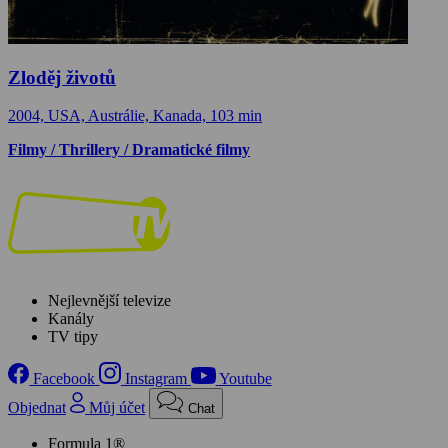
Zloděj životů
2004, USA, Austrálie, Kanada, 103 min
Filmy / Thrillery / Dramatické filmy
Nejlevnější televize
Kanály
TV tipy
Facebook
Instagram
Youtube
Objednat
Můj účet
Chat
Formula 1®