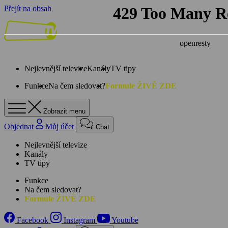
Přejít na obsah
Nejlevnější televize
Kanály
TV tipy
Funkce
Na čem sledovat?
Formule ŽIVĚ ZDE
Zobrazit menu
Objednat
Můj účet
Chat
Nejlevnější televize
Kanály
TV tipy
Funkce
Na čem sledovat?
Formule ŽIVĚ ZDE
Facebook
Instagram
Youtube