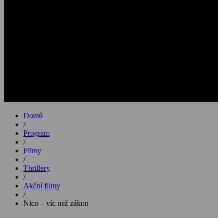
Domů
/
Program
/
Filmy
/
Thrillery
/
Akční filmy
/
Nico – víc než zákon