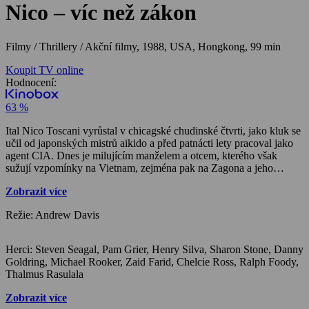
Nico – víc než zákon
Filmy / Thrillery / Akční filmy,
1988, USA, Hongkong, 99 min
Koupit TV online
Hodnocení:
63 %
Ital Nico Toscani vyrůstal v chicagské chudinské čtvrti, jako kluk se
učil od japonských mistrů aikido a před patnácti lety pracoval jako
agent CIA. Dnes je milujícím manželem a otcem, kterého však
sužují vzpomínky na Vietnam, zejména pak na Zagona a jeho
brutální metody výslechu zajatců. Nico chce zapomenout, minulost
Zobrazit více
se však nečekaně vrací, aby jej postavila před ten nejnebezpečnější
případ…
Režie: Andrew Davis
Herci: Steven Seagal, Pam Grier, Henry Silva, Sharon Stone, Danny
Goldring, Michael Rooker, Zaid Farid, Chelcie Ross, Ralph Foody,
Thalmus Rasulala
Zobrazit více