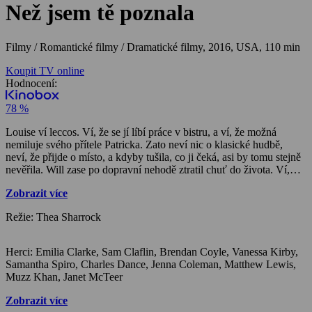
Než jsem tě poznala
Filmy / Romantické filmy / Dramatické filmy,
2016, USA, 110 min
Koupit TV online
Hodnocení:
78 %
Louise ví leccos. Ví, že se jí líbí práce v bistru, a ví, že možná
nemiluje svého přítele Patricka. Zato neví nic o klasické hudbě,
neví, že přijde o místo, a kdyby tušila, co ji čeká, asi by tomu stejně
nevěřila. Will zase po dopravní nehodě ztratil chuť do života. Ví,
čím byl kdysi a všechno se mu nyní zdá nepodstatné, a také přesně
Zobrazit více
ví, jak s tím skoncovat. Zato neví, že Lou mu vtrhne do života jako
náhlá bouře. A ani jeden z nich neví, že jeden druhého navzájem
Režie: Thea Sharrock
navždy změní …
Herci: Emilia Clarke, Sam Claflin, Brendan Coyle, Vanessa Kirby,
Samantha Spiro, Charles Dance, Jenna Coleman, Matthew Lewis,
Muzz Khan, Janet McTeer
Zobrazit více