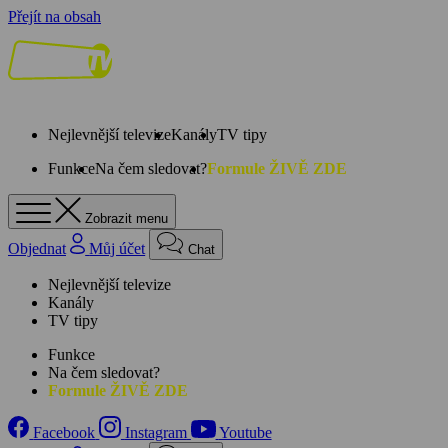
Přejít na obsah
Nejlevnější televize
Kanály
TV tipy
Funkce
Na čem sledovat?
Formule ŽIVĚ ZDE
Zobrazit menu
Objednat
Můj účet
Chat
Nejlevnější televize
Kanály
TV tipy
Funkce
Na čem sledovat?
Formule ŽIVĚ ZDE
Facebook
Instagram
Youtube