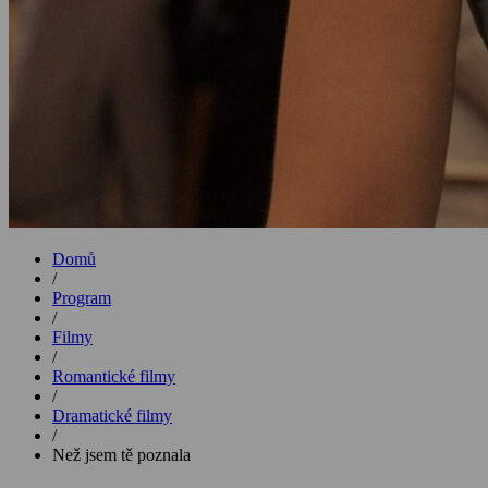
Domů
/
Program
/
Filmy
/
Romantické filmy
/
Dramatické filmy
/
Než jsem tě poznala