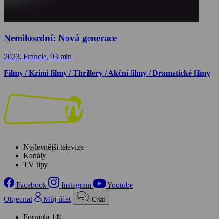
Nemilosrdní: Nová generace
2023, Francie, 93 min
Filmy / Krimi filmy / Thrillery / Akční filmy / Dramatické filmy
Nejlevnější televize
Kanály
TV tipy
Facebook
Instagram
Youtube
Objednat
Můj účet
Chat
Formula 1®