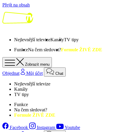
Přejít na obsah
Nejlevnější televize
Kanály
TV tipy
Funkce
Na čem sledovat?
Formule ŽIVĚ ZDE
Zobrazit menu
Objednat
Můj účet
Chat
Nejlevnější televize
Kanály
TV tipy
Funkce
Na čem sledovat?
Formule ŽIVĚ ZDE
Facebook
Instagram
Youtube