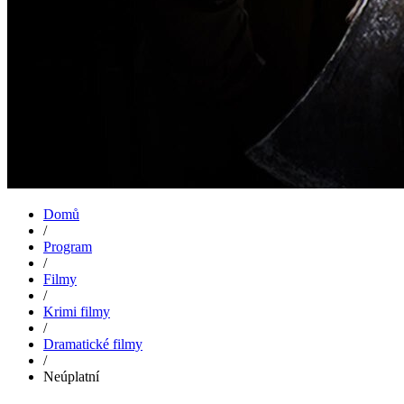
Domů
/
Program
/
Filmy
/
Krimi filmy
/
Dramatické filmy
/
Neúplatní