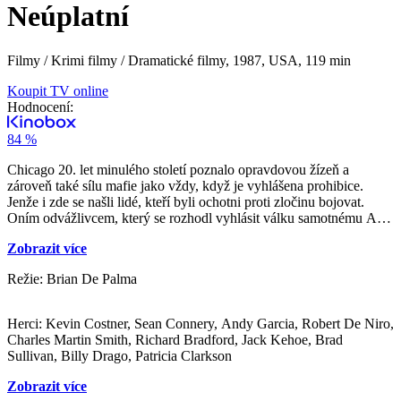
Neúplatní
Filmy / Krimi filmy / Dramatické filmy,
1987, USA, 119 min
Koupit TV online
Hodnocení:
84 %
Chicago 20. let minulého století poznalo opravdovou žízeň a
zároveň také sílu mafie jako vždy, když je vyhlášena prohibice.
Jenže i zde se našli lidé, kteří byli ochotni proti zločinu bojovat.
Oním odvážlivcem, který se rozhodl vyhlásit válku samotnému Alu
Caponeovi byl Eliot Ness. Právě on kolem sebe shromáždil skupinu
Zobrazit více
věrných mužů zákona, takzvané „neúplatné“, a s jejich pomocí se
postavil tváří v tvář korupci, vydírání a zločinu. A v této svaté válce
Režie: Brian De Palma
za právo, lemované mnoha mrtvými těly, nakonec uspěli.
Mistrovský snímek Briana de Palmy je společně s Coppolovou
kmotrovskou ságou uznávána jako nejlepší gangsterský film všech
Herci: Kevin Costner, Sean Connery, Andy Garcia, Robert De Niro,
dob, na čemž má značný podíl i báječné obsazení v čele s Kevinem
Charles Martin Smith, Richard Bradford, Jack Kehoe, Brad
Costnerem, Robertem de Nirem a Seanem Connerym, který za svou
Sullivan, Billy Drago, Patricia Clarkson
roli obdržel v roce 1988 Oscara. Nezanedbatelný hudební doprovod
složil Ennio Morricone.
Zobrazit více