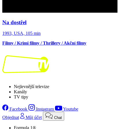
Na dostřel
1993, USA, 105 min
Filmy / Krimi filmy / Thrillery / Akční filmy
Nejlevnější televize
Kanály
TV tipy
Facebook
Instagram
Youtube
Objednat
Můj účet
Chat
Formula 1®