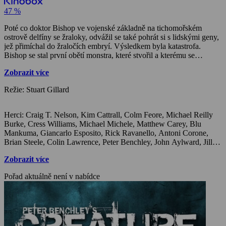
47 %
Poté co doktor Bishop ve vojenské základně na tichomořském
ostrově delfíny se žraloky, odvážil se také pohrát si s lidskými geny,
jež přimíchal do žraločích embryí. Výsledkem byla katastrofa.
Bishop se stal první obětí monstra, které stvořil a kterému se
podařilo z ostrova uprchnout. Celou věc se však podařilo ututlat, a
Zobrazit více
tak o pětadvacet let později získal základnu za místo svého pobytu
mořský biolog Simon Chase, který netuší, co se zde odehrálo…
Režie: Stuart Gillard
Herci: Craig T. Nelson, Kim Cattrall, Colm Feore, Michael Reilly
Burke, Cress Williams, Michael Michele, Matthew Carey, Blu
Mankuma, Giancarlo Esposito, Rick Ravanello, Antoni Corone,
Brian Steele, Colin Lawrence, Peter Benchley, John Aylward, Jill
Teed, Gary Reineke, Steve Makaj, Warren Takeuchi, Megalyn
Zobrazit více
Echikunwoke
Pořad aktuálně není v nabídce