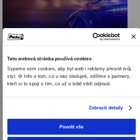
Kobra 11
Tato webová stránka používá cookies
1996, Německo, 48 min
Sypeme sem cookies, aby byl web i reklamy přesně tvůj
styl. 🍪 Info o tom, co u nás sleduješ, sdílíme s partnery,
Seriály / Thrillerové seriály / Krimi seriály
kteří si to spojí s tím, co už o tobě vědí odjinud.
Zobrazit detaily
Povolit vše