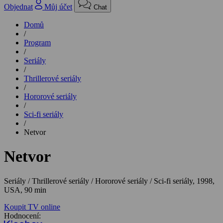
Objednat
Můj účet
Chat
Domů
/
Program
/
Seriály
/
Thrillerové seriály
/
Hororové seriály
/
Sci-fi seriály
/
Netvor
Netvor
Seriály / Thrillerové seriály / Hororové seriály / Sci-fi seriály,
1998,
USA, 90 min
Koupit TV online
Hodnocení: