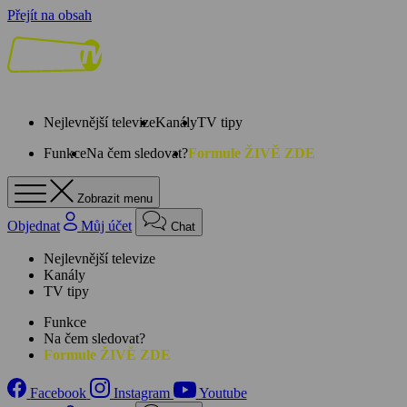
Přejít na obsah
Nejlevnější televize
Kanály
TV tipy
Funkce
Na čem sledovat?
Formule ŽIVĚ ZDE
Zobrazit menu
Objednat
Můj účet
Chat
Nejlevnější televize
Kanály
TV tipy
Funkce
Na čem sledovat?
Formule ŽIVĚ ZDE
Facebook
Instagram
Youtube