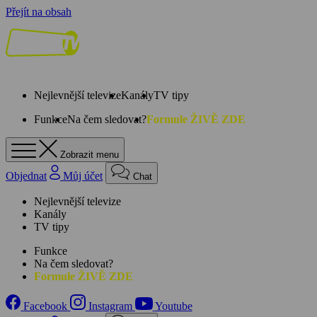
Přejít na obsah
Nejlevnější televize
Kanály
TV tipy
Funkce
Na čem sledovat?
Formule ŽIVĚ ZDE
Zobrazit menu
Objednat
Můj účet
Chat
Nejlevnější televize
Kanály
TV tipy
Funkce
Na čem sledovat?
Formule ŽIVĚ ZDE
Facebook
Instagram
Youtube