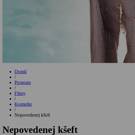
Domů
/
Program
/
Filmy
/
Komedie
/
Nepovedenej kšeft
Nepovedenej kšeft