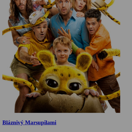
Bláznivý Marsupilami