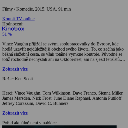
Filmy / Komedie,
2015, USA, 91 min
Koupit TV online
Hodnocení:
51 %
Vince Vaughn přijíždí se svými spolupracovníky do Evropy, kde
hodlá uzavřít nejdůležitější obchod svého života. To, co začíná jako
běžná služební cesta, se však totálně vymkne kontrole. Původně se
totiž rozhodně nechystali ani na Oktoberfest, ani na sjezd fetišistů, a
už vůbec ne na globální ekonomický summit…
Zobrazit více
Režie: Ken Scott
Herci: Vince Vaughn, Tom Wilkinson, Dave Franco, Sienna Miller,
James Marsden, Nick Frost, June Diane Raphael, Antonia Putiloff,
Jeffrey Corazzini, David C. Bunners
Zobrazit více
Pořad aktuálně není v nabídce