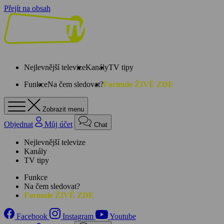
Přejít na obsah
Nejlevnější televize
Kanály
TV tipy
Funkce
Na čem sledovat?
Formule ŽIVĚ ZDE
Zobrazit menu
Objednat
Můj účet
Chat
Nejlevnější televize
Kanály
TV tipy
Funkce
Na čem sledovat?
Formule ŽIVĚ ZDE
Facebook
Instagram
Youtube