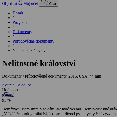
Objednat
Můj účet
Chat
Domů
/
Program
/
Dokumenty
/
Přírodovědné dokumenty
/
Nelítostné království
Nelítostné království
Dokumenty / Přírodovědné dokumenty,
2016, USA, 44 min
Koupit TV online
Hodnocení:
91 %
Jsem život. Jsem smrt. Vše dám, ale také vezmu. Jsem Nelítostné král
„Velké hře o trůny“ silní lvi, leopardi, divocí psi a hyeny čelí výzvám