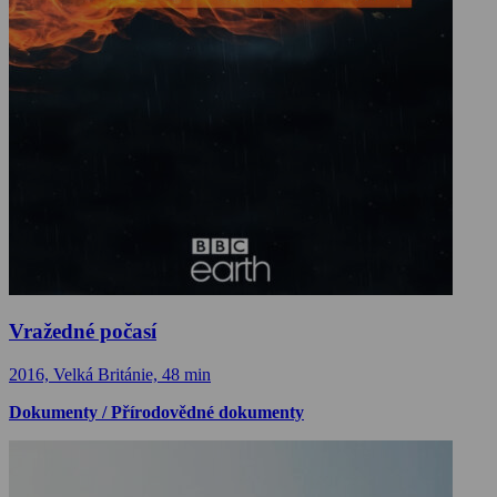
Vražedné počasí
2016, Velká Británie, 48 min
Dokumenty / Přírodovědné dokumenty