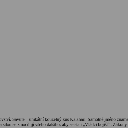
ovství. Savute – unikátní kouzelný kus Kalahari. Samotné jméno znamen
 a silou se zmocňují všeho dalšího, aby se stali „Vládci bojišť“. Zákony