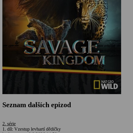
Seznam dalších epizod
2. série
1. díl: Vzestup levhartí dědičky