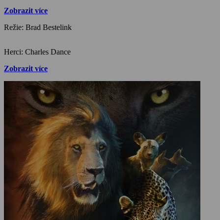
Zobrazit více
Režie: Brad Bestelink
Herci: Charles Dance
Zobrazit více