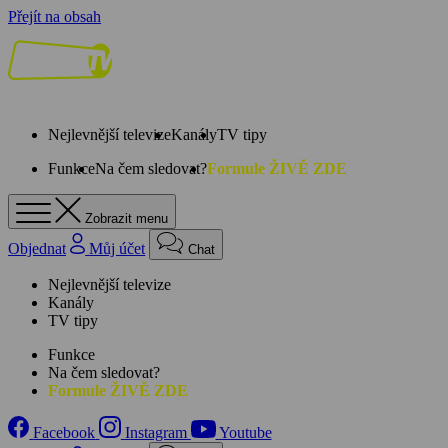
Přejít na obsah
Nejlevnější televize
Kanály
TV tipy
Funkce
Na čem sledovat?
Formule ŽIVĚ ZDE
Zobrazit menu
Objednat
Můj účet
Chat
Nejlevnější televize
Kanály
TV tipy
Funkce
Na čem sledovat?
Formule ŽIVĚ ZDE
Facebook
Instagram
Youtube