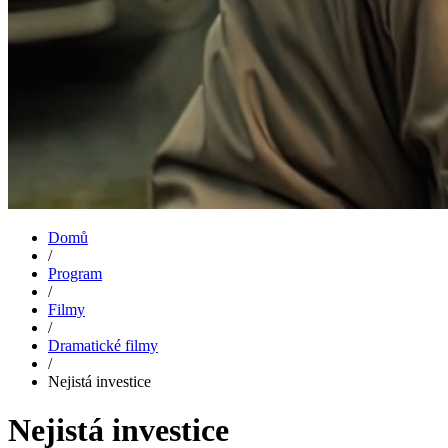
Domů
/
Program
/
Filmy
/
Dramatické filmy
/
Nejistá investice
Nejistá investice