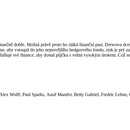
 finančně dobře. Možná právě proto ho zláká finanční past. Drewova dc
aby vstoupil do jeho nejnovějšího hedgeového fondu, zisk je prý zar
falšuje své finance, aby dostal půjčku s velmi vysokým úrokem. Což se
Herc