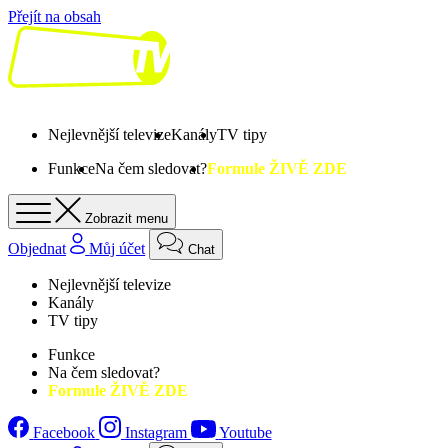
Přejít na obsah
Nejlevnější televize
Kanály
TV tipy
Funkce
Na čem sledovat?
Formule ŽIVĚ ZDE
Zobrazit menu
Objednat
Můj účet
Chat
Nejlevnější televize
Kanály
TV tipy
Funkce
Na čem sledovat?
Formule ŽIVĚ ZDE
Facebook
Instagram
Youtube