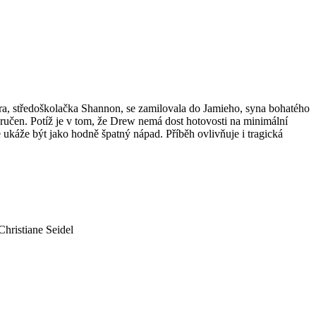
era, středoškolačka Shannon, se zamilovala do Jamieho, syna bohatého
učen. Potíž je v tom, že Drew nemá dost hotovosti na minimální
 ukáže být jako hodně špatný nápad. Příběh ovlivňuje i tragická
i: Maya Hawke, Marisa Tomei, Liev Schreiber, Peter Sarsgaard, Alex Wolff, Paul Sparks, Aasif Mandvi, Betty Gabriel, Fredric Lehne, Christiane Seidel