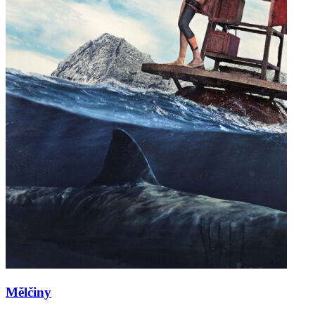
Mělčiny