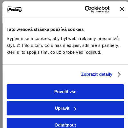
lidé v jejím věku. Jeden ale vyčnívá. Chce se stát slavnou herečkou.
Zobrazit více
Režie: Palo Kadlečík
Tato webová stránka používá cookies
Sypeme sem cookies, aby byl web i reklamy přesně tvůj
styl. 🍪 Info o tom, co u nás sleduješ, sdílíme s partnery,
kteří si to spojí s tím, co už o tobě vědí odjinud.
Zobrazit detaily
Povolit vše
Upravit
Odmítnout