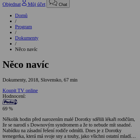
Objednat
Můj účet
Chat
Domů
/
Program
/
Dokumenty
/
Něco navíc
Něco navíc
Dokumenty,
2018, Slovensko, 67 min
Koupit TV online
Hodnocení:
69 %
Několik hodin před narozením malé Dorotky sdělili lékaři rodičům,
že se narodí s Downovým syndromem a že to nebude mít snadné.
Nabídku na zásadní řešení rodiče odmítli. Dnes je z Dorotky
teenegerka, která má svoje sny a touhy, jako všichni ostatní mladí