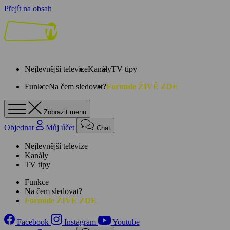
Přejít na obsah
Nejlevnější televize
Kanály
TV tipy
Funkce
Na čem sledovat?
Formule ŽIVĚ ZDE
Zobrazit menu
Objednat
Můj účet
Chat
Nejlevnější televize
Kanály
TV tipy
Funkce
Na čem sledovat?
Formule ŽIVĚ ZDE
Facebook
Instagram
Youtube