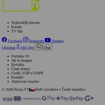
Nejlevnější televize
Kanály
TV tipy
Facebook
Instagram
Youtube
Objednat
Můj účet
Chat
Formula 1®
Jak to funguje
Novinky
Časté dotazy
Ceník, VOP a GDPR
Kontakt
Aktivovat voucher
© 2026 Pecka.TV
Hrdě vytvořeno v České republice