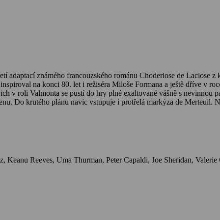
řetí adaptací známého francouzského románu Choderlose de Laclose z ko
nspiroval na konci 80. let i režiséra Miloše Formana a ještě dříve v r
h v roli Valmonta se pustí do hry plné exaltované vášně s nevinnou pan
enu. Do krutého plánu navíc vstupuje i protřelá markýza de Merteuil. N
kostýmy.