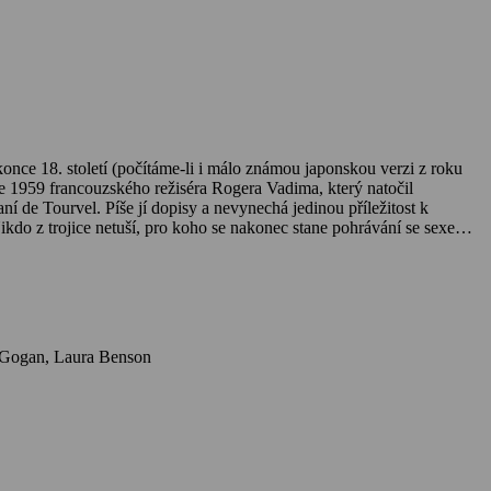
nce 18. století (počítáme-li i málo známou japonskou verzi z roku
oce 1959 francouzského režiséra Rogera Vadima, který natočil
í de Tourvel. Píše jí dopisy a nevynechá jedinou příležitost k
ikdo z trojice netuší, pro koho se nakonec stane pohrávání se sexem a
Herci: Glenn Close, John Malkovich, Michelle Pfeiffer, Swoosie Kurtz, Keanu Reeves, Uma Thurman, Peter Capaldi, Joe Sheridan, Valerie Gogan, Laura Benson