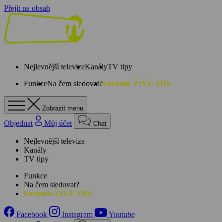
Přejít na obsah
Nejlevnější televize
Kanály
TV tipy
Funkce
Na čem sledovat?
Formule ŽIVĚ ZDE
Zobrazit menu
Objednat
Můj účet
Chat
Nejlevnější televize
Kanály
TV tipy
Funkce
Na čem sledovat?
Formule ŽIVĚ ZDE
Facebook
Instagram
Youtube