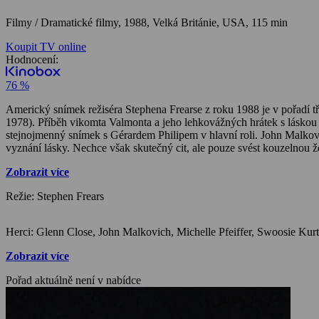
Filmy / Dramatické filmy,
1988, Velká Británie, USA, 115 min
Koupit TV online
Hodnocení:
76 %
Americký snímek režiséra Stephena Frearse z roku 1988 je v pořadí t
1978). Příběh vikomta Valmonta a jeho lehkovážných hrátek s láskou i
stejnojmenný snímek s Gérardem Philipem v hlavní roli. John Malkovic
vyznání lásky. Nechce však skutečný cit, ale pouze svést kouzelnou ž
láskou osudné. Film byl oceněn třemi Oscary – za scénář, výpravu a 
Zobrazit více
Režie: Stephen Frears
Zobrazit více
Pořad aktuálně není v nabídce