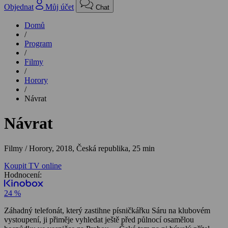
Objednat
Můj účet
Chat
Domů
/
Program
/
Filmy
/
Horory
/
Návrat
Návrat
Filmy / Horory,
2018, Česká republika, 25 min
Koupit TV online
Hodnocení:
24 %
Záhadný telefonát, který zastihne písničkářku Sáru na klubovém
vystoupení, ji přiměje vyhledat ještě před půlnocí osamělou