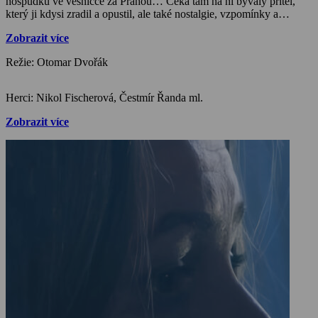
hospůdku ve vesničce za Prahou… Čeká tam na ni bývalý přítel,
který ji kdysi zradil a opustil, ale také nostalgie, vzpomínky a
ztracené sny… Podivná noc, podivní hospodští hosté a šokující
Zobrazit více
ranní probuzení. Nic už nebude jako dřív!
Režie: Otomar Dvořák
Herci: Nikol Fischerová, Čestmír Řanda ml.
Zobrazit více