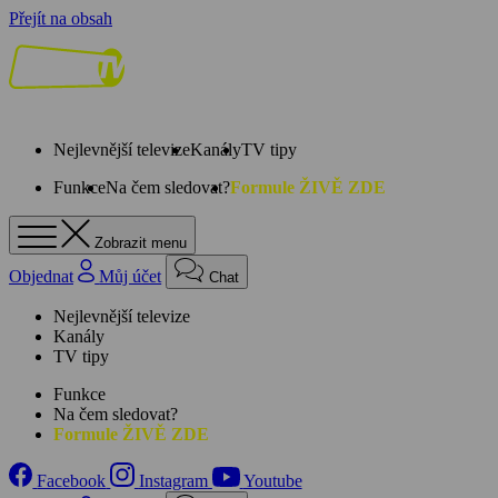
Přejít na obsah
Nejlevnější televize
Kanály
TV tipy
Funkce
Na čem sledovat?
Formule ŽIVĚ ZDE
Zobrazit menu
Objednat
Můj účet
Chat
Nejlevnější televize
Kanály
TV tipy
Funkce
Na čem sledovat?
Formule ŽIVĚ ZDE
Facebook
Instagram
Youtube