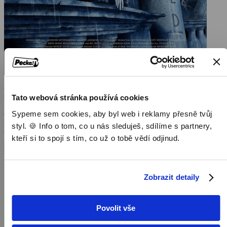
Underworld: Boj v podsvětí
Tato webová stránka používá cookies
2003, USA, Německo, Maďarsko, 117 min
Sypeme sem cookies, aby byl web i reklamy přesně tvůj
styl. 🍪 Info o tom, co u nás sleduješ, sdílíme s partnery,
Filmy / Horory / Akční filmy
kteří si to spojí s tím, co už o tobě vědí odjinud.
Zobrazit detaily
Povolit vše