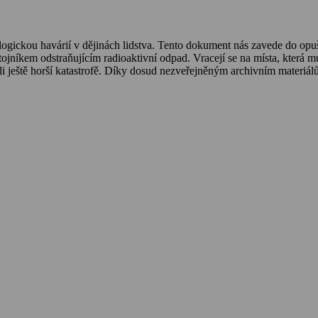
logickou havárií v dějinách lidstva. Tento dokument nás zavede do opu
íkem odstraňujícím radioaktivní odpad. Vracejí se na místa, která museli
ánili ještě horší katastrofě. Díky dosud nezveřejněným archivním materiál