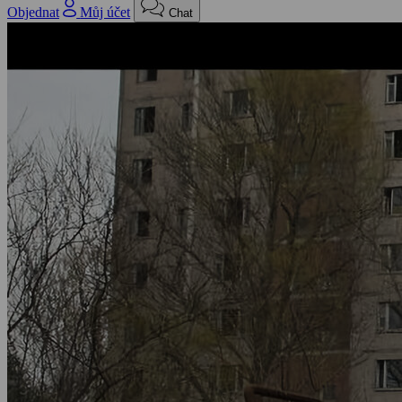
Objednat
Můj účet
Chat