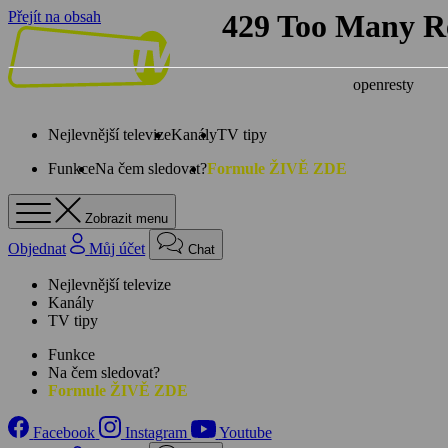
Přejít na obsah
Nejlevnější televize
Kanály
TV tipy
Funkce
Na čem sledovat?
Formule ŽIVĚ ZDE
Zobrazit menu
Objednat
Můj účet
Chat
Nejlevnější televize
Kanály
TV tipy
Funkce
Na čem sledovat?
Formule ŽIVĚ ZDE
Facebook
Instagram
Youtube