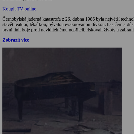
Koupit TV online
Černobylská jaderná katastrofa z 26. dubna 1986 byla největší techno
stavět reaktor, lékařkou, bývalou evakuovanou dívkou, hasičem a důstojn
první linii boje proti neviditelnému nepříteli, riskovali životy a zabr
Zobrazit více