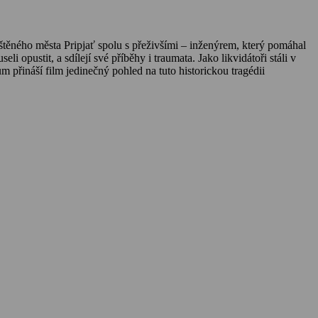
štěného města Pripjať spolu s přeživšími – inženýrem, který pomáhal
 opustit, a sdílejí své příběhy i traumata. Jako likvidátoři stáli v
ům přináší film jedinečný pohled na tuto historickou tragédii