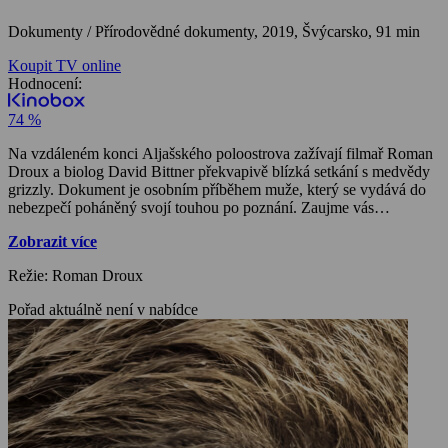
Dokumenty / Přírodovědné dokumenty,
2019, Švýcarsko, 91 min
Koupit TV online
Hodnocení:
74 %
Na vzdáleném konci Aljašského poloostrova zažívají filmař Roman
Droux a biolog David Bittner překvapivě blízká setkání s medvědy
grizzly. Dokument je osobním příběhem muže, který se vydává do
nebezpečí poháněný svojí touhou po poznání. Zaujme vás
dechberoucími záběry těchto jedinečných zvířat. Budete svědky
Zobrazit více
zápasu medvědí rodiny o přežití v drsné aljašské divočině a mnoha
dramatických scén. Poznáte udivující život těchto divokých šelem.
Režie: Roman Droux
Pořad aktuálně není v nabídce