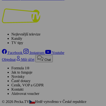
Nejlevnější televize
Kanály
TV tipy
Facebook
Instagram
Youtube
Objednat
Můj účet
Chat
Formula 1®
Jak to funguje
Novinky
Časté dotazy
Ceník, VOP a GDPR
Kontakt
Aktivovat voucher
© 2026 Pecka.TV
Hrdě vytvořeno v České republice