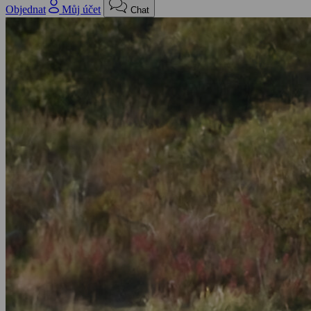
Objednat
Můj účet
Chat