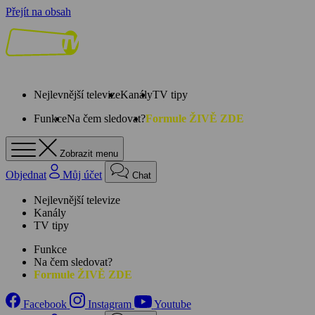
Přejít na obsah
Nejlevnější televize
Kanály
TV tipy
Funkce
Na čem sledovat?
Formule ŽIVĚ ZDE
Zobrazit menu
Objednat
Můj účet
Chat
Nejlevnější televize
Kanály
TV tipy
Funkce
Na čem sledovat?
Formule ŽIVĚ ZDE
Facebook
Instagram
Youtube