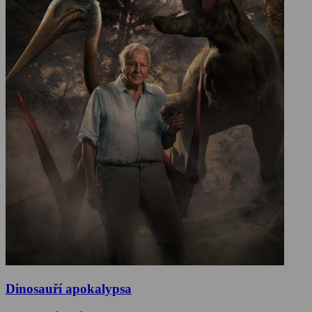
Dinosauří apokalypsa