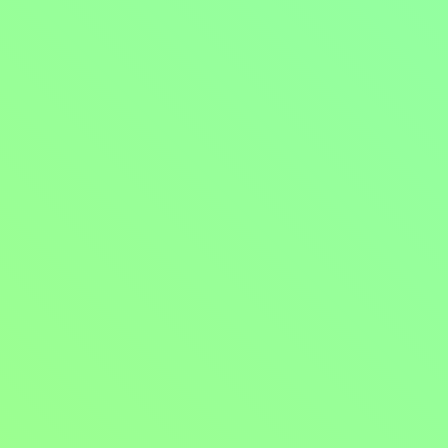
Seznam dalších epizod
15. série
16. série
18. série
19. série
14. díl: Přátele si drž blízko 1/2
již vysíláno 1.8.2026
Sledovat
již vysíláno 3.8.2026
Sledovat
15. díl: Přátele si drž blízko 2/2
již vysíláno 1.8.2026
Sledovat
již vysíláno 3.8.2026
Sledovat
16. díl: Křehké
již vysíláno 3.8.2026
Sledovat
již vysíláno 4.8.2026
Sledovat