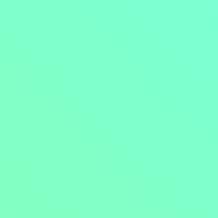
Přejít na obsah
Nejlevnější televize
Kanály
TV tipy
Funkce
Na čem sledovat?
Formule ŽIVĚ ZDE
Zobrazit menu
Objednat
Můj účet
Chat
Nejlevnější televize
Kanály
TV tipy
Funkce
Na čem sledovat?
Formule ŽIVĚ ZDE
Facebook
Instagram
Youtube