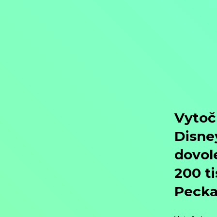
Objednat
Můj účet
Chat