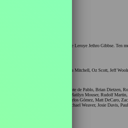
IS pod vedením zkušeného vyšetřovatele Leroye Jethro Gibbse. Ten mus
'Hara, Ian Toynton, Dennis Smith, Martha Mitchell, Oz Scott, Jeff Wo
xw