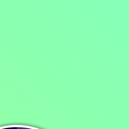
Domů
/
Program
/
Seriály
/
Krimi seriály
/
Námořní vyšetřovací služba
Námořní vyšetřovací služba