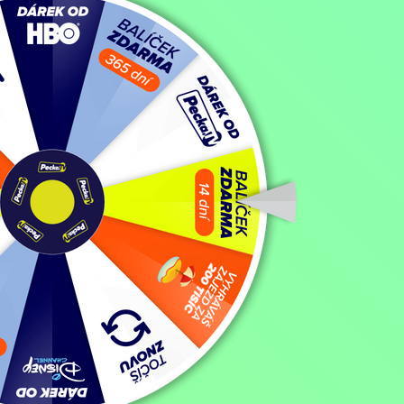
Seriály / Krimi seriály,
2003, USA, 44 min
Sledovat
Koupit TV online
Hodnocení:
70 %
Seriál vypráví o každodenní práci týmu speciálních agentů útvaru NC
námořních sil.
Zobrazit více
Režie: Alan J. Levi, Donald P. Bellisario, Bradford May, Terrence O
Thomas J. Wright, Aaron Lipstadt, Mario Van Peebles, Michelle Ma
Herci: Mark Harmon, Pauley Perrette, Sadie Calvano, David McCallum, Michael Weatherly, Sean Murray, Cote de Pablo, Brian Dietzen, Rocky Carroll, Lauren Holly, Sasha Alexander, Joe Spano, Scottie Thompson, Muse Watson, Liza Lapira, Alan Dale, David Dayan Fisher, Matt Craven, Michael Nouri, Mary Matilyn Mouser, Rudolf Martin, Ralph Waite, Sarah Jane Morris, Emilie de Ravin, Zac Efron, Enzo Cilenti, Josh Holloway, Patrick Labyorteaux, Jessica Steen, Connor Trinneer, Joel Gretsch, Michael Adler, Carlos Gómez, Matt DeCaro, Zack Ward, Terry O'Quinn, Laz Alonso, James MacDonald, Ankur Bhatt, David Batiste, Garikayi Mutambirwa,
Zobrazit více