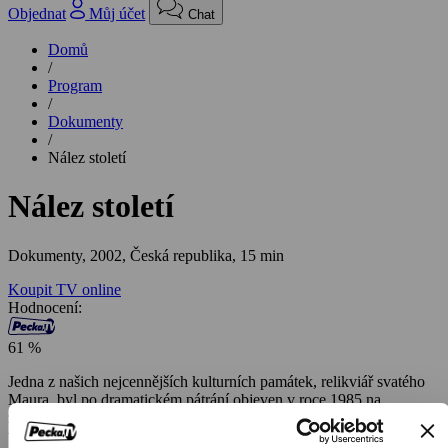
Objednat
Můj účet
Chat
Domů
/
Program
/
Dokumenty
/
Nález století
Nález století
Dokumenty,
2002, Česká republika, 15 min
Koupit TV online
Hodnocení:
61 %
Jedna z našich nejcennějších kulturních památek, relikviář svatého
Maura, byl po dramatickém pátrání objeven v roce 1985 na
západočeském hradě Bečov nad Teplou. Jeho zoufalý stav
vyžadoval důkladnou renovaci. Protože jde o vzácnou památku