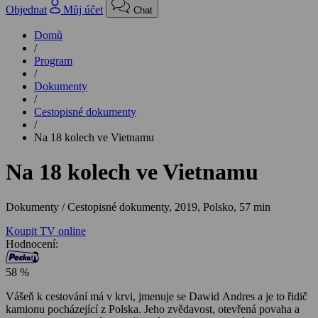
Objednat
Můj účet
Chat
Domů
/
Program
/
Dokumenty
/
Cestopisné dokumenty
/
Na 18 kolech ve Vietnamu
Na 18 kolech ve Vietnamu
Dokumenty / Cestopisné dokumenty,
2019, Polsko, 57 min
Koupit TV online
Hodnocení:
58 %
Vášeň k cestování má v krvi, jmenuje se Dawid Andres a je to řidič
kamionu pocházející z Polska. Jeho zvědavost, otevřená povaha a