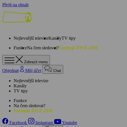
Přejít na obsah
Nejlevnější televize
Kanály
TV tipy
Funkce
Na čem sledovat?
Formule ŽIVĚ ZDE
Zobrazit menu
Objednat
Můj účet
Chat
Nejlevnější televize
Kanály
TV tipy
Funkce
Na čem sledovat?
Formule ŽIVĚ ZDE
Facebook
Instagram
Youtube