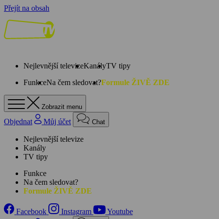
Přejít na obsah
Nejlevnější televize
Kanály
TV tipy
Funkce
Na čem sledovat?
Formule ŽIVĚ ZDE
Zobrazit menu
Objednat
Můj účet
Chat
Nejlevnější televize
Kanály
TV tipy
Funkce
Na čem sledovat?
Formule ŽIVĚ ZDE
Facebook
Instagram
Youtube