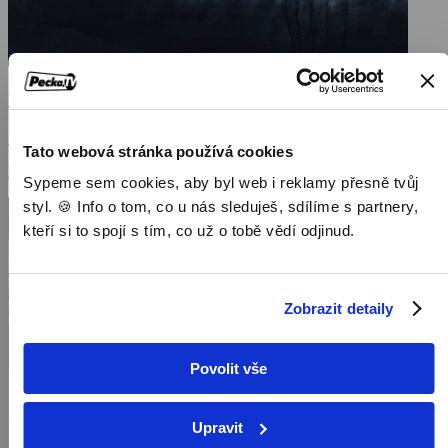
Mělčiny
2016, USA, 87 min
Tato webová stránka používá cookies
Filmy / Thrillery / Dramatické filmy
Sypeme sem cookies, aby byl web i reklamy přesně tvůj
styl. 🍪 Info o tom, co u nás sleduješ, sdílíme s partnery,
kteří si to spojí s tím, co už o tobě vědí odjinud.
Zobrazit detaily
Povolit vše
Upravit