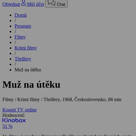
Objednat
Můj účet
Chat
Domů
/
Program
/
Filmy
/
Krimi filmy
/
Thrillery
/
Muž na útěku
Muž na útěku
Filmy / Krimi filmy / Thrillery,
1968, Československo, 88 min
Koupit TV online
Hodnocení:
51 %