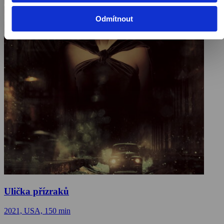
Odmítnout
Ulička přízraků
2021, USA, 150 min