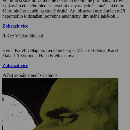
Ve filmu si snadno všimneme několika neobratně prolínaných rovin:
zvažování etického hlediska osobní msty na jedné straně a akčního
žánru plného napětí na straně druhé. Ani obsazení neznámých tváří
nepomohlo k dosažení potřebné autenticity, tím méně jakékoli
myšlenkové naléhavosti.
Zobrazit více
Režie: Václav Sklenář
Herci: Karel Dellapina, Leoš Suchařípa, Václav Halama, Karel
Fiala, Jiří Svoboda, Hana Kreihanslova
Zobrazit více
Pořad aktuálně není v nabídce