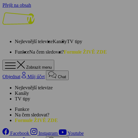
Přejít na obsah
Nejlevnější televize
Kanály
TV tipy
Funkce
Na čem sledovat?
Formule ŽIVĚ ZDE
Zobrazit menu
Objednat
Můj účet
Chat
Nejlevnější televize
Kanály
TV tipy
Funkce
Na čem sledovat?
Formule ŽIVĚ ZDE
Facebook
Instagram
Youtube