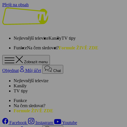
Přejít na obsah
Nejlevnější televize
Kanály
TV tipy
Funkce
Na čem sledovat?
Formule ŽIVĚ ZDE
Zobrazit menu
Objednat
Můj účet
Chat
Nejlevnější televize
Kanály
TV tipy
Funkce
Na čem sledovat?
Formule ŽIVĚ ZDE
Facebook
Instagram
Youtube