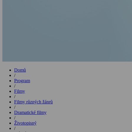
Domů
/
Program
/
Filmy
/
Filmy různých žánrů
/
Dramatické filmy
/
Životopisný
/