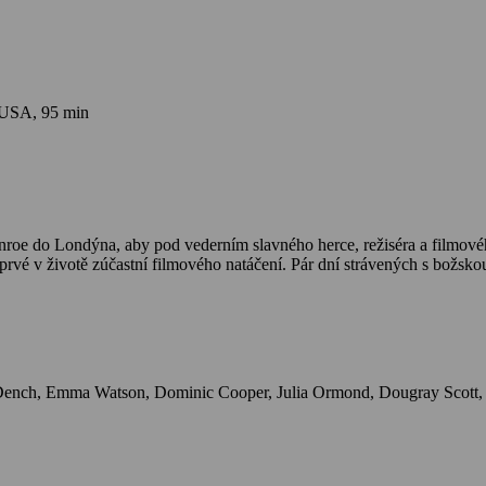
 USA, 95 min
roe do Londýna, aby pod vederním slavného herce, režiséra a filmovéh
k poprvé v životě zúčastní filmového natáčení. Pár dní strávených s bo