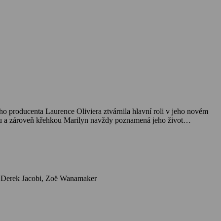
o producenta Laurence Oliviera ztvárnila hlavní roli v jeho novém
žskou a zároveň křehkou Marilyn navždy poznamená jeho život…
Herci: Michelle Williams, Eddie Redmayne, Kenneth Branagh, Judi Dench, Emma Watson, Dominic Cooper, Julia Ormond, Dougray Scott, Derek Jacobi, Zoë Wanamaker