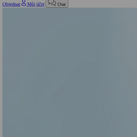
Objednat
Můj účet
Chat