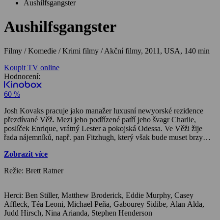
Aushilfsgangster
Aushilfsgangster
Filmy / Komedie / Krimi filmy / Akční filmy,
2011, USA, 140 min
Koupit TV online
Hodnocení:
60 %
Josh Kovaks pracuje jako manažer luxusní newyorské rezidence
přezdívané Věž. Mezi jeho podřízené patří jeho švagr Charlie,
poslíček Enrique, vrátný Lester a pokojská Odessa. Ve Věži žije
řada nájemníků, např. pan Fitzhugh, který však bude muset brzy
rezidenci opustit, protože se dostal do dluhů. Joshovi je ale nejvíce
Zobrazit více
sympatický stárnoucí bohatý obchodník Arthur Shaw, se kterým
každé ráno hraje šachy. Jednoho dne však Shawa zatkne agentka
Režie: Brett Ratner
FBI Claire Denhamová, protože se údajně v newyorských bankách
dopustil zpronevěry. Josh zjistí, že Shaw zpronevěřil i peníze
zaměstnanců Věže, kteří mu je svěřili k penzijnímu investování.
Herci: Ben Stiller, Matthew Broderick, Eddie Murphy, Casey
Lester mu například svěřil celoživotní úspory, a protože je na dně,
Affleck, Téa Leoni, Michael Peña, Gabourey Sidibe, Alan Alda,
pokusí se v metru skočit pod vlak. Pád naštěstí přežije, jeho pokus o
Judd Hirsch, Nina Arianda, Stephen Henderson
sebevraždu však Joshe vyprovokuje k tomu, aby baseballovou