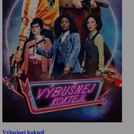
Výbušnej koktejl