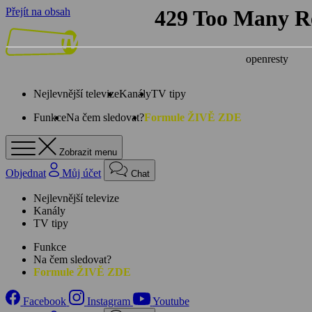
Přejít na obsah
Nejlevnější televize
Kanály
TV tipy
Funkce
Na čem sledovat?
Formule ŽIVĚ ZDE
Zobrazit menu
Objednat
Můj účet
Chat
Nejlevnější televize
Kanály
TV tipy
Funkce
Na čem sledovat?
Formule ŽIVĚ ZDE
Facebook
Instagram
Youtube