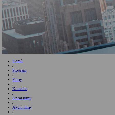
Domů
/
Program
/
Filmy
/
Komedie
/
Krimi filmy
/
Akční filmy
/