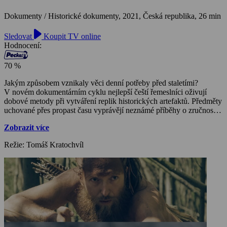
Dokumenty / Historické dokumenty,
2021, Česká republika, 26 min
Sledovat
Koupit TV online
Hodnocení:
70 %
Jakým způsobem vznikaly věci denní potřeby před staletími?
V novém dokumentárním cyklu nejlepší čeští řemeslníci oživují
dobové metody při vytváření replik historických artefaktů. Předměty
uchované přes propast času vyprávějí neznámé příběhy o zručnosti,
materiálech, inteligenci a vkusu, technologiích, ale také o krutosti
Zobrazit více
našich předků.
Režie: Tomáš Kratochvíl