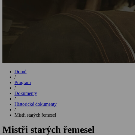
Domů
/
Program
/
Dokumenty
/
Historické dokumenty
/
Mistři starých řemesel
Mistři starých řemesel