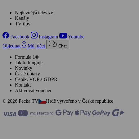
Nejlevnější televize
Kanály
TV tipy
Facebook
Instagram
Youtube
Objednat
Můj účet
Chat
Formula 1®
Jak to funguje
Novinky
Časté dotazy
Ceník, VOP a GDPR
Kontakt
Aktivovat voucher
© 2026 Pecka.TV
Hrdě vytvořeno v České republice