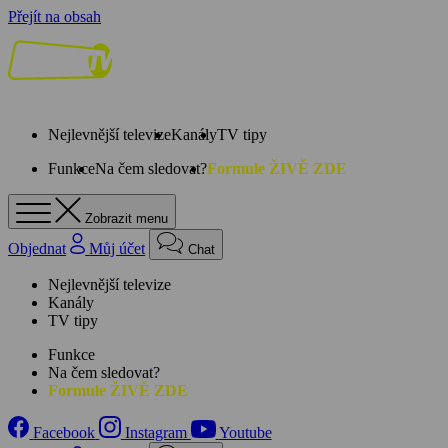
Přejít na obsah
Nejlevnější televize
Kanály
TV tipy
Funkce
Na čem sledovat?
Formule ŽIVĚ ZDE
Zobrazit menu
Objednat
Můj účet
Chat
Nejlevnější televize
Kanály
TV tipy
Funkce
Na čem sledovat?
Formule ŽIVĚ ZDE
Facebook
Instagram
Youtube