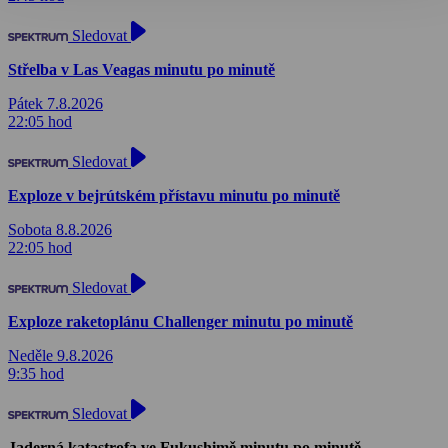
Sledovat
Střelba v Las Veagas minutu po minutě
Pátek 7.8.2026
22:05 hod
Sledovat
Exploze v bejrútském přístavu minutu po minutě
Sobota 8.8.2026
22:05 hod
Sledovat
Exploze raketoplánu Challenger minutu po minutě
Neděle 9.8.2026
9:35 hod
Sledovat
Jaderná katastrofa ve Fukushimě minutu po minutě