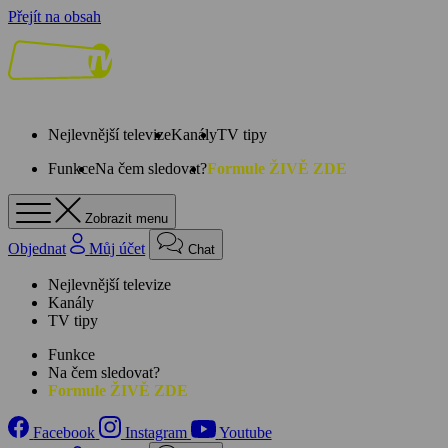
Přejít na obsah
Nejlevnější televize
Kanály
TV tipy
Funkce
Na čem sledovat?
Formule ŽIVĚ ZDE
Zobrazit menu
Objednat
Můj účet
Chat
Nejlevnější televize
Kanály
TV tipy
Funkce
Na čem sledovat?
Formule ŽIVĚ ZDE
Facebook
Instagram
Youtube