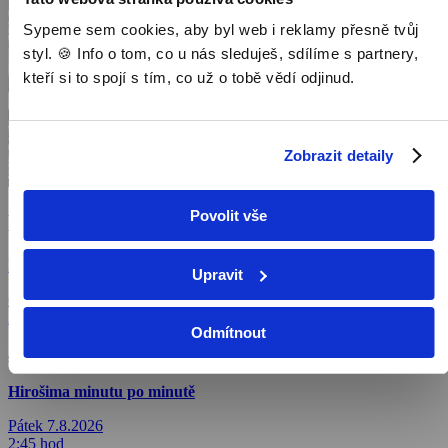
Sypeme sem cookies, aby byl web i reklamy přesně tvůj
styl. 🍪 Info o tom, co u nás sleduješ, sdílíme s partnery,
kteří si to spojí s tím, co už o tobě vědí odjinud.
Zobrazit detaily
Povolit vše
Kde a kdy sledovat
Hirošima minutu po minutě
Upravit
Čtvrtek 6.8.2026
22:10 hod
Odmítnout
Sledovat
Hirošima minutu po minutě
Pátek 7.8.2026
2:45 hod