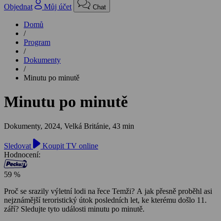
Objednat
Můj účet
Chat
Domů
/
Program
/
Dokumenty
/
Minutu po minutě
Minutu po minutě
Dokumenty,
2024, Velká Británie, 43 min
Sledovat
Koupit TV online
Hodnocení:
59 %
Proč se srazily výletní lodi na řece Temži? A jak přesně proběhl asi
nejznámější teroristický útok posledních let, ke kterému došlo 11.
září? Sledujte tyto události minutu po minutě.