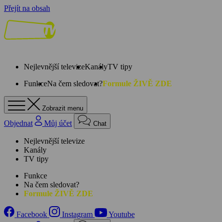
Přejít na obsah
Nejlevnější televize
Kanály
TV tipy
Funkce
Na čem sledovat?
Formule ŽIVĚ ZDE
Zobrazit menu
Objednat
Můj účet
Chat
Nejlevnější televize
Kanály
TV tipy
Funkce
Na čem sledovat?
Formule ŽIVĚ ZDE
Facebook
Instagram
Youtube