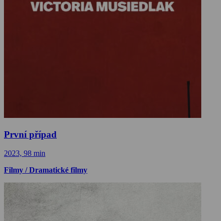
První případ
2023, 98 min
Filmy / Dramatické filmy