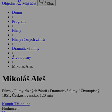
Objednat
Můj účet
Chat
Domů
/
Program
/
Filmy
/
Filmy různých žánrů
/
Dramatické filmy
/
Životopisný
/
Mikoláš Aleš
Mikoláš Aleš
Filmy / Filmy různých žánrů / Dramatické filmy / Životopisný,
1951, Československo, 120 min
Koupit TV online
Hodnocení: