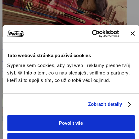
Baby Driver
Tato webová stránka používá cookies
2017, Velká Británie, USA, 112 min
Sypeme sem cookies, aby byl web i reklamy přesně tvůj
Filmy / Akční filmy / Dramatické filmy
styl. 🍪 Info o tom, co u nás sleduješ, sdílíme s partnery,
kteří si to spojí s tím, co už o tobě vědí odjinud.
Zobrazit detaily
Povolit vše