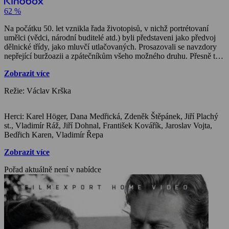
62 %
Na počátku 50. let vznikla řada životopisů, v nichž portrétovaní
umělci (vědci, národní buditelé atd.) byli představeni jako předvoj
dělnické třídy, jako mluvčí utlačovaných. Prosazovali se navzdory
nepřející buržoazii a zpátečníkům všeho možného druhu. Přesně tak
je vykreslen i Mikoláš Aleš, jenž zásluhou herce Karla Högera a
Zobrazit více
režiséra Václava Kršky získal aspoň věrohodně polidštěné rysy.
Jeho konání je uvěřitelné, dokáže získat soucit i obdiv. Civilisticky,
Režie: Václav Krška
bez přehnaných karikujících prvků film se soustředí na období, kdy
se účastnil soutěže na výzdobu Národního divadla. Do role herce
Šamberka byl původně obsazen Otomar Korbelář (byl nahrazen
Herci: Karel Höger, Dana Medřická, Zdeněk Štěpánek, Jiří Plachý
Jiřím Steimarem).
st., Vladimír Ráž, Jiří Dohnal, František Kovářík, Jaroslav Vojta,
Bedřich Karen, Vladimír Řepa
Zobrazit více
Pořad aktuálně není v nabídce