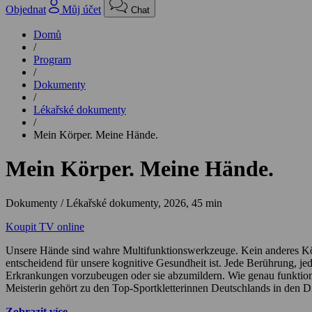
Objednat
Můj účet
Chat
Domů
/
Program
/
Dokumenty
/
Lékařské dokumenty
/
Mein Körper. Meine Hände.
Mein Körper. Meine Hände.
Dokumenty / Lékařské dokumenty,
2026, 45 min
Koupit TV online
Unsere Hände sind wahre Multifunktionswerkzeuge. Kein anderes Körpe
entscheidend für unsere kognitive Gesundheit ist. Jede Berührung, 
Erkrankungen vorzubeugen oder sie abzumildern. Wie genau funktion
Meisterin gehört zu den Top-Sportkletterinnen Deutschlands in den Di
ein komplexer Denkprozess. Das erfährt Emma, als sie die Sportpsych
Zobrazit více