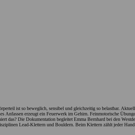
rteil ist so beweglich, sensibel und gleichzeitig so belastbar. Aktu
jedes Anfassen erzeugt ein Feuerwerk im Gehirn. Feinmotorische Übung
iert das? Die Dokumentation begleitet Emma Bernhard bei den Westdeut
sziplinen Lead-Klettern und Bouldern. Beim Klettern zählt jeder Hand-
ologin Dr. Lisa Musculus in der Sporthochschule Köln besucht, die ihr 