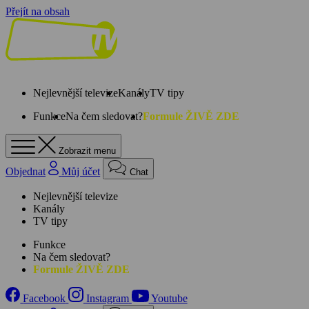
Přejít na obsah
Nejlevnější televize
Kanály
TV tipy
Funkce
Na čem sledovat?
Formule ŽIVĚ ZDE
Zobrazit menu
Objednat
Můj účet
Chat
Nejlevnější televize
Kanály
TV tipy
Funkce
Na čem sledovat?
Formule ŽIVĚ ZDE
Facebook
Instagram
Youtube