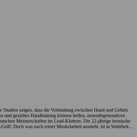
elle Studien zeigen, dass die Verbindung zwischen Hand und Gehirn
en und gezieltes Handtraining können helfen, neurodegenerativen
schen Meisterschaften im Lead-Klettern. Die 22-jährige hessische
Griff. Doch was nach reiner Muskelarbeit aussieht, ist in Wahrheit
Kraft- und Planungspotenzial untersucht. Kletter-Profis erkennen