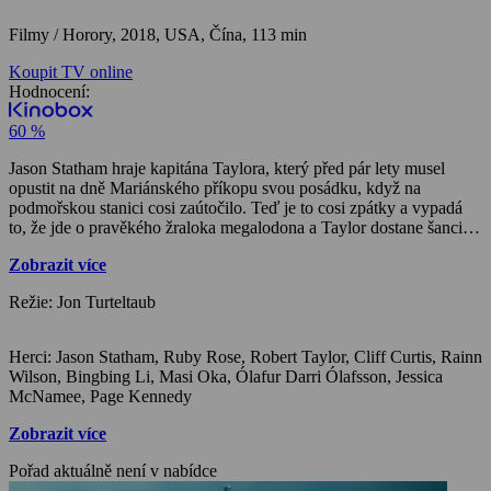
Filmy / Horory,
2018, USA, Čína, 113 min
Koupit TV online
Hodnocení:
60 %
Jason Statham hraje kapitána Taylora, který před pár lety musel
opustit na dně Mariánského příkopu svou posádku, když na
podmořskou stanici cosi zaútočilo. Teď je to cosi zpátky a vypadá
to, že jde o pravěkého žraloka megalodona a Taylor dostane šanci se
mu postavit znovu. Má ale vůbec proti největšímu predátorovi
Zobrazit více
šanci?
Režie: Jon Turteltaub
Herci: Jason Statham, Ruby Rose, Robert Taylor, Cliff Curtis, Rainn
Wilson, Bingbing Li, Masi Oka, Ólafur Darri Ólafsson, Jessica
McNamee, Page Kennedy
Zobrazit více
Pořad aktuálně není v nabídce