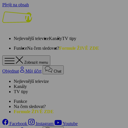
Přejít na obsah
Nejlevnější televize
Kanály
TV tipy
Funkce
Na čem sledovat?
Formule ŽIVĚ ZDE
Zobrazit menu
Objednat
Můj účet
Chat
Nejlevnější televize
Kanály
TV tipy
Funkce
Na čem sledovat?
Formule ŽIVĚ ZDE
Facebook
Instagram
Youtube