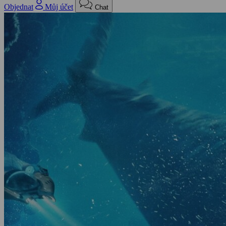
Objednat
Můj účet
Chat