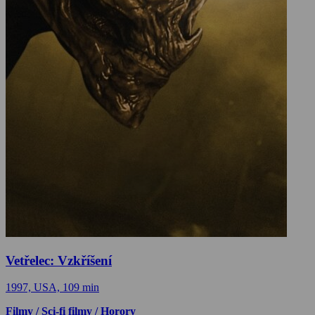
Vetřelec: Vzkříšení
1997, USA, 109 min
Filmy / Sci-fi filmy / Horory