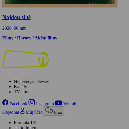
Najdou si tě
2026, 90 min
Filmy / Horory / Akční filmy
Nejlevnější televize
Kanály
TV tipy
Facebook
Instagram
Youtube
Objednat
Můj účet
Chat
Formula 1®
Jak to funguje