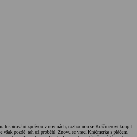
ým. Inspirováni zprávou v novinách, rozhodnou se Kráčmerovi koupit
 Je však pozdě, tah už proběhl. Znovu se vrací Kráčmerka s pláčem,