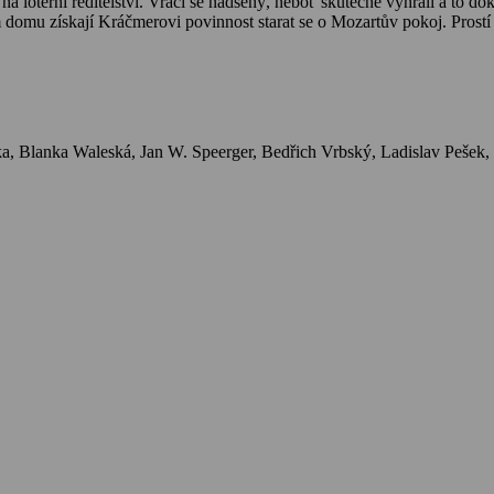
tu na loterní ředitelství. Vrací se nadšený, neboť skutečně vyhráli a t
vím domu získají Kráčmerovi povinnost starat se o Mozartův pokoj. Prostí
ráčmerům ztratí peníze a jsou nalezeny pečlivě ukryté v Kráčmerčině p