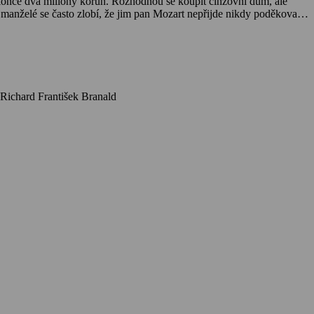
o dokonce dva miliony korun. Rozhodnou se koupit činžovní dům, ale
 manželé se často zlobí, že jim pan Mozart nepřijde nikdy poděkovat, i
osteli, může si Betynka vzít Zdeborského, nyní už dostudovaného
Herci: Antonie Nedošinská, Theodor Pištěk, Hana Vítová, Rolf Wanka, Blanka Waleská, Jan W. Speerger, Bedřich Vrbský, Ladislav Pešek, Richard František Branald