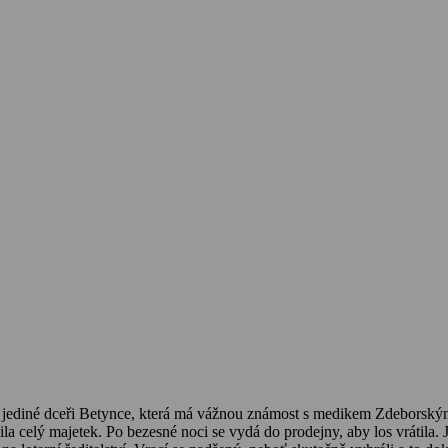
no jediné dceři Betynce, která má vážnou známost s medikem Zdeborsk
ila celý majetek. Po bezesné noci se vydá do prodejny, aby los vrátila.