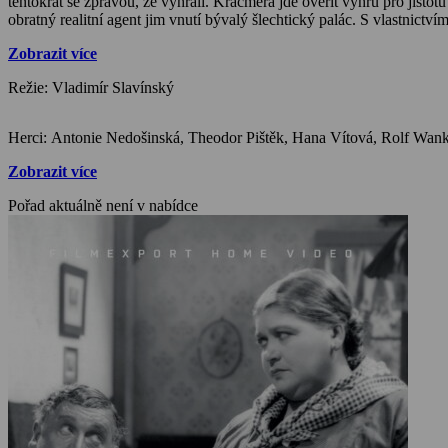
tentokrát se zprávou, že vyhráli. Kráčmera jde ověřit výhru pro jisto
obratný realitní agent jim vnutí bývalý šlechtický palác. S vlastnict
když neustále uklízejí po jeho mnohých návštěvnících. Poté, co se K
Zobrazit více
lékaře.
Režie: Vladimír Slavínský
Zobrazit více
Pořad aktuálně není v nabídce