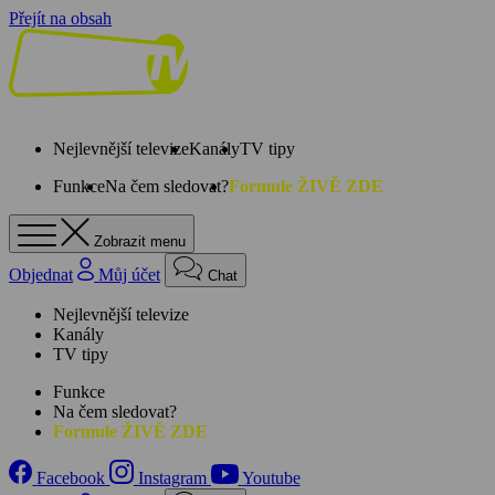
Přejít na obsah
Nejlevnější televize
Kanály
TV tipy
Funkce
Na čem sledovat?
Formule ŽIVĚ ZDE
Zobrazit menu
Objednat
Můj účet
Chat
Nejlevnější televize
Kanály
TV tipy
Funkce
Na čem sledovat?
Formule ŽIVĚ ZDE
Facebook
Instagram
Youtube