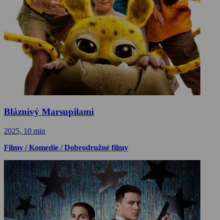
Bláznivý Marsupilami
2025, 10 min
Filmy / Komedie / Dobrodružné filmy