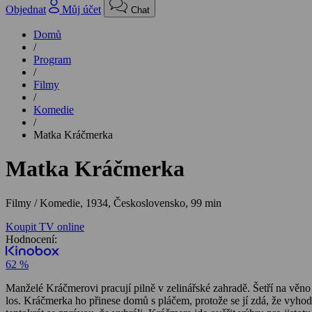
Objednat
Můj účet
Chat
Domů
/
Program
/
Filmy
/
Komedie
/
Matka Kráčmerka
Matka Kráčmerka
Filmy / Komedie,
1934, Československo, 99 min
Koupit TV online
Hodnocení:
62 %
Manželé Kráčmerovi pracují pilně v zelinářské zahradě. Šetří na vě
los. Kráčmerka ho přinese domů s pláčem, protože se jí zdá, že vyhod