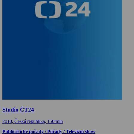
Studio ČT24
2010, Česká republika, 150 min
Publicistické pořady / Pořady / Televizní show