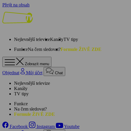
Přejít na obsah
Nejlevnější televize
Kanály
TV tipy
Funkce
Na čem sledovat?
Formule ŽIVĚ ZDE
Zobrazit menu
Objednat
Můj účet
Chat
Nejlevnější televize
Kanály
TV tipy
Funkce
Na čem sledovat?
Formule ŽIVĚ ZDE
Facebook
Instagram
Youtube