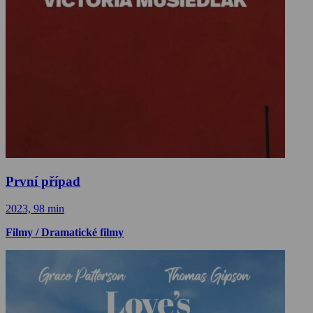
První případ
2023, 98 min
Filmy / Dramatické filmy