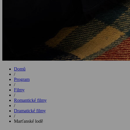
Domů
/
Program
/
Filmy
/
Romantické filmy
/
Dramatické filmy
/
Marťanské lodě