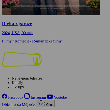
Dívka z garáže
2024, USA, 90 min
Filmy / Komedie / Romantické filmy
Nejlevnější televize
Kanály
TV tipy
Facebook
Instagram
Youtube
Objednat
Můj účet
Chat