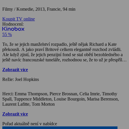
Filmy / Komedie,
2013, Francie, 94 min
Koupit TV online
Hodnocení:
55 %
To, že se jejich manželství rozpadlo, ještě nějak Richard a Kate
překousli. A jako praví Britové celkem elegantně rozchod zvládli.
Ale když zjistí, že jejich penzijní fond se stal obětí bezohledného a
ještě navíc francouzské tuneláře, rozhodnou se, že to už je přespříliš.
Vypátrají, že muž, který je připravil o všechny úspory, právě koupil
Zobrazit více
své snoubence diamant za 10 miliónů dolarů a je rozhodnuto.
Vypraví se za ním s jasným cílem – uloupit drahokam a pořádně se
Režie: Joel Hopkins
tak zahojit i pomstít. Tato jejich výprava, která je zavede z Londýna
nejen do Paříže ale i na francouzskou Riviéru, má ještě jeden efekt –
ukáže se, že přes všechno vzájemné provokování, neschválnosti,
Herci: Emma Thompson, Pierce Brosnan, Celia Imrie, Timothy
špičkování a škádlení, není jejich vztah až tak úplně vyhaslý.
Spall, Tuppence Middleton, Louise Bourgoin, Marisa Berenson,
Laurent Lafitte, Tom Morton
Zobrazit více
Pořad aktuálně není v nabídce