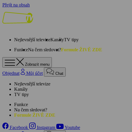
Přejít na obsah
Nejlevnější televize
Kanály
TV tipy
Funkce
Na čem sledovat?
Formule ŽIVĚ ZDE
Zobrazit menu
Objednat
Můj účet
Chat
Nejlevnější televize
Kanály
TV tipy
Funkce
Na čem sledovat?
Formule ŽIVĚ ZDE
Facebook
Instagram
Youtube