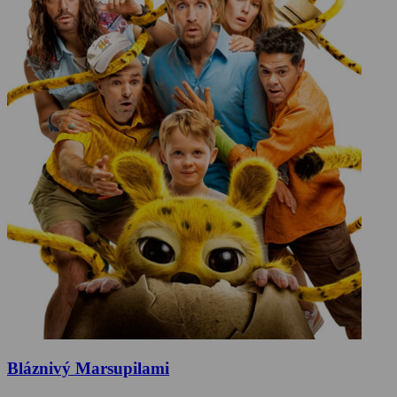
Bláznivý Marsupilami