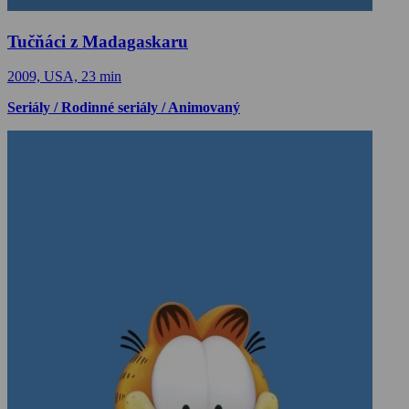
Tučňáci z Madagaskaru
2009, USA, 23 min
Seriály / Rodinné seriály / Animovaný