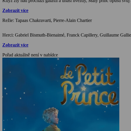
Když zlý had prochází galaxií a uhasí hvězdy, Malý princ opustí svůj 
Zobrazit více
Režie: Tapaas Chakravarti, Pierre-Alain Chartier
Zobrazit více
Pořad aktuálně není v nabídce