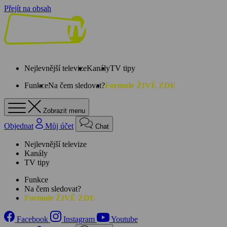
Přejít na obsah
Nejlevnější televize
Kanály
TV tipy
Funkce
Na čem sledovat?
Formule ŽIVĚ ZDE
Zobrazit menu
Objednat
Můj účet
Chat
Nejlevnější televize
Kanály
TV tipy
Funkce
Na čem sledovat?
Formule ŽIVĚ ZDE
Facebook
Instagram
Youtube