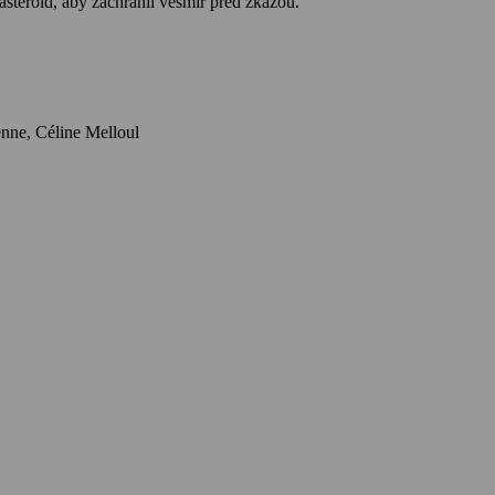
asteroid, aby zachránil vesmír před zkázou.
Herci: Gabriel Bismuth-Bienaimé, Franck Capillery, Guillaume Gallienne, Céline Melloul