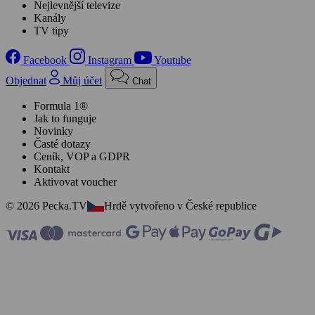
Nejlevnější televize
Kanály
TV tipy
Facebook
Instagram
Youtube
Objednat
Můj účet
Chat
Formula 1®
Jak to funguje
Novinky
Časté dotazy
Ceník, VOP a GDPR
Kontakt
Aktivovat voucher
© 2026 Pecka.TV
Hrdě vytvořeno v České republice