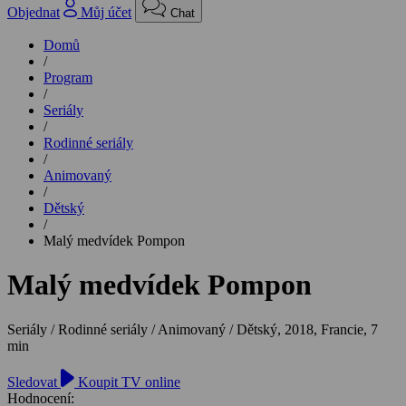
Objednat
Můj účet
Chat
Domů
/
Program
/
Seriály
/
Rodinné seriály
/
Animovaný
/
Dětský
/
Malý medvídek Pompon
Malý medvídek Pompon
Seriály / Rodinné seriály / Animovaný / Dětský,
2018, Francie, 7
min
Sledovat
Koupit TV online
Hodnocení: