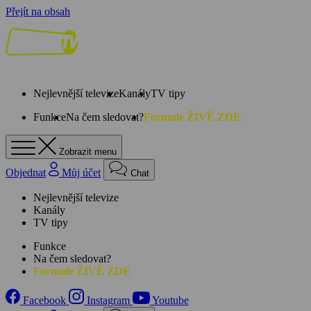
Přejít na obsah
Nejlevnější televize
Kanály
TV tipy
Funkce
Na čem sledovat?
Formule ŽIVĚ ZDE
Zobrazit menu
Objednat
Můj účet
Chat
Nejlevnější televize
Kanály
TV tipy
Funkce
Na čem sledovat?
Formule ŽIVĚ ZDE
Facebook
Instagram
Youtube