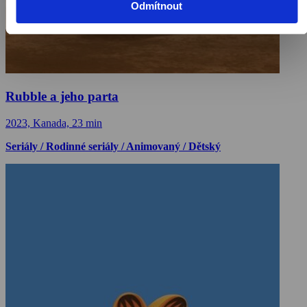
Odmítnout
Rubble a jeho parta
2023, Kanada, 23 min
Seriály / Rodinné seriály / Animovaný / Dětský