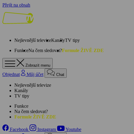
Přejít na obsah
Nejlevnější televize
Kanály
TV tipy
Funkce
Na čem sledovat?
Formule ŽIVĚ ZDE
Zobrazit menu
Objednat
Můj účet
Chat
Nejlevnější televize
Kanály
TV tipy
Funkce
Na čem sledovat?
Formule ŽIVĚ ZDE
Facebook
Instagram
Youtube