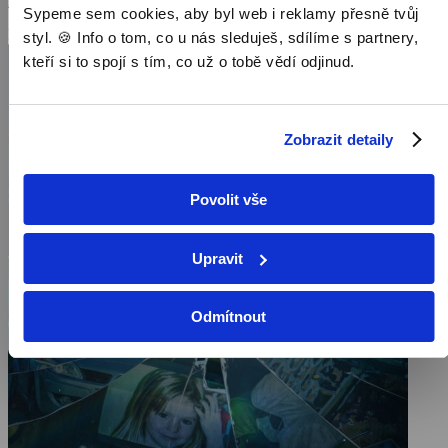
Zobrazit více
společností. Podpora, kterou dostali, byla pro takovou situaci
Sypeme sem cookies, aby byl web i reklamy přesně tvůj
nevídaná. Portugalská policie prověřila řadu podezřelých osob, ale
Pořad aktuálně není v nabídce
styl. 🍪 Info o tom, co u nás sleduješ, sdílíme s partnery,
kvůli nedostatku důkazů nikdy nebyly vzneseny obvinění. S
ohledem na nové nedávné události pokračuje hledání Madeleine
kteří si to spojí s tím, co už o tobě vědí odjinud.
dodnes
Zobrazit detaily
Povolit vše
Upravit
Odmítnout