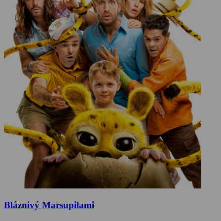
Bláznivý Marsupilami