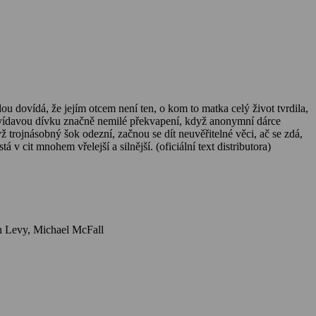
dovídá, že jejím otcem není ten, o kom to matka celý život tvrdila,
á zvídavou dívku značně nemilé překvapení, když anonymní dárce
že ti dva nemají absolutně nic společného, kromě dcery Zory, začne mezi nimi nenápadně vznikat přátelství, které nakonec samozřejmě přerůstá v cit mnohem vřelejší a silnější. (oficiální text distributora)
Herci: Whoopi Goldberg, Ted Danson, Will Smith, Nia Long, Paul Rodriguez, Jennifer Tilly, Peggy Rea, Clyde Kusatsu, Jeff Joseph, Shawn Levy, Michael McFall