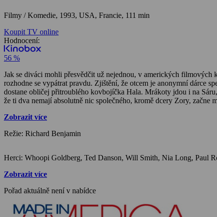
Filmy / Komedie,
1993, USA, Francie, 111 min
Koupit TV online
Hodnocení:
56 %
Jak se diváci mohli přesvědčit už nejednou, v amerických filmových 
rozhodne se vypátrat pravdu. Zjištění, že otcem je anonymní dárce sp
dostane obličej přitroublého kovbojíčka Hala. Mrákoty jdou i na Sáru, když se doví, že dárcem nebyl ideální černoch, ale ideální běloch. Když trojnásobný šok odezní, začnou se dít neuvěřitelné věci, ač se zdá,
Zobrazit více
Režie: Richard Benjamin
Zobrazit více
Pořad aktuálně není v nabídce