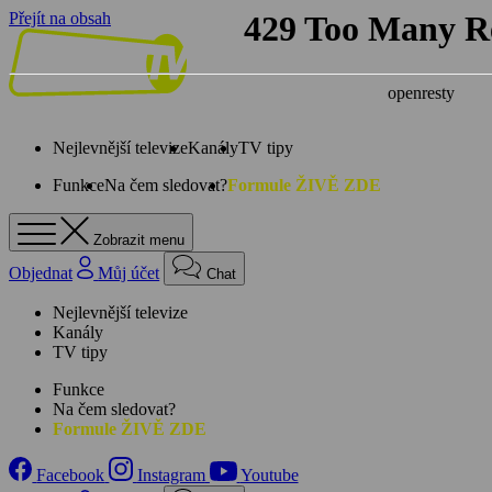
Přejít na obsah
Nejlevnější televize
Kanály
TV tipy
Funkce
Na čem sledovat?
Formule ŽIVĚ ZDE
Zobrazit menu
Objednat
Můj účet
Chat
Nejlevnější televize
Kanály
TV tipy
Funkce
Na čem sledovat?
Formule ŽIVĚ ZDE
Facebook
Instagram
Youtube