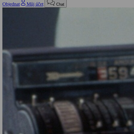
Objednat
Můj účet
Chat