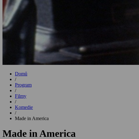
Domů
/
Program
/
Filmy
/
Komedie
/
Made in America
Made in America