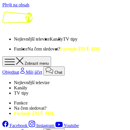
Přejít na obsah
Nejlevnější televize
Kanály
TV tipy
Funkce
Na čem sledovat?
Formule ŽIVĚ ZDE
Zobrazit menu
Objednat
Můj účet
Chat
Nejlevnější televize
Kanály
TV tipy
Funkce
Na čem sledovat?
Formule ŽIVĚ ZDE
Facebook
Instagram
Youtube