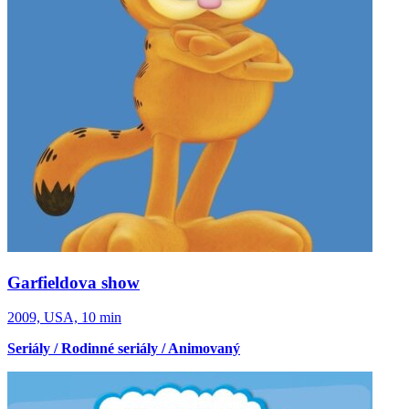
Garfieldova show
2009, USA, 10 min
Seriály / Rodinné seriály / Animovaný