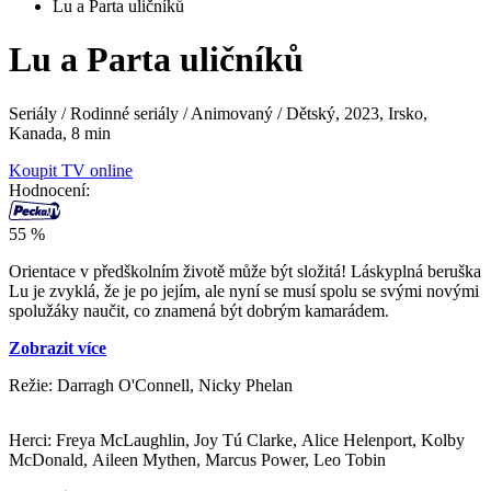
Lu a Parta uličníků
Lu a Parta uličníků
Seriály / Rodinné seriály / Animovaný / Dětský,
2023, Irsko,
Kanada, 8 min
Koupit TV online
Hodnocení:
55 %
Orientace v předškolním životě může být složitá! Láskyplná beruška
Lu je zvyklá, že je po jejím, ale nyní se musí spolu se svými novými
spolužáky naučit, co znamená být dobrým kamarádem.
Zobrazit více
Režie: Darragh O'Connell, Nicky Phelan
Herci: Freya McLaughlin, Joy Tú Clarke, Alice Helenport, Kolby
McDonald, Aileen Mythen, Marcus Power, Leo Tobin