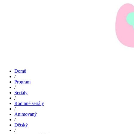
Domů
/
Program
/
Seriály
/
Rodinné seriály
/
Animovaný
/
Dětský
/