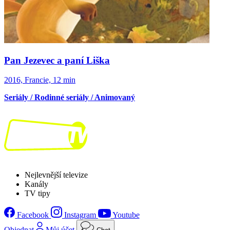
Pan Jezevec a paní Liška
2016, Francie, 12 min
Seriály / Rodinné seriály / Animovaný
Nejlevnější televize
Kanály
TV tipy
Facebook
Instagram
Youtube
Objednat
Můj účet