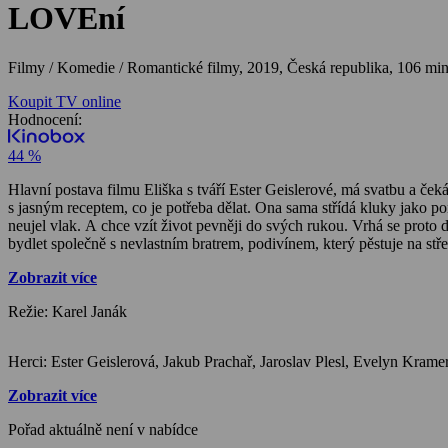
LOVEní
Filmy / Komedie / Romantické filmy,
2019, Česká republika, 106 mi
Koupit TV online
Hodnocení:
44 %
Hlavní postava filmu Eliška s tváří Ester Geislerové, má svatbu a če
s jasným receptem, co je potřeba dělat. Ona sama střídá kluky jako pono
neujel vlak. A chce vzít život pevněji do svých rukou. Vrhá se proto 
bydlet společně s nevlastním bratrem, podivínem, který pěstuje na stře
Zobrazit více
Režie: Karel Janák
Zobrazit více
Pořad aktuálně není v nabídce