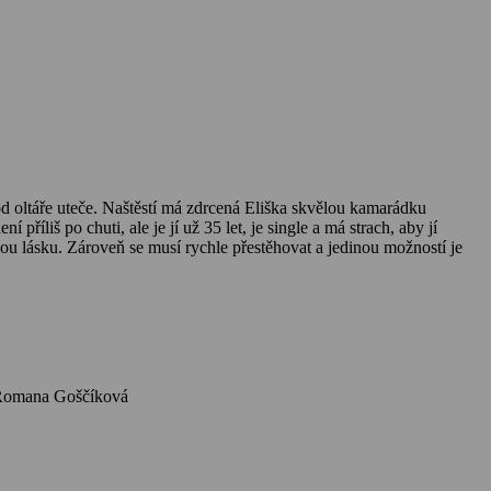
od oltáře uteče. Naštěstí má zdrcená Eliška skvělou kamarádku
říliš po chuti, ale je jí už 35 let, je single a má strach, aby jí
vou lásku. Zároveň se musí rychle přestěhovat a jedinou možností je
ter Geislerová, Jakub Prachař, Jaroslav Plesl, Evelyn Kramerová, Martin Písařík, Ondřej Malý, Veronika Žilková, Jana Švandová, Romana Goščíková