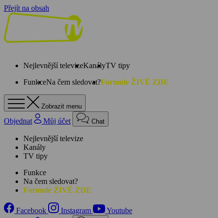
Přejít na obsah
Nejlevnější televize
Kanály
TV tipy
Funkce
Na čem sledovat?
Formule ŽIVĚ ZDE
Zobrazit menu
Objednat
Můj účet
Chat
Nejlevnější televize
Kanály
TV tipy
Funkce
Na čem sledovat?
Formule ŽIVĚ ZDE
Facebook
Instagram
Youtube