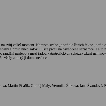
n
ká na svůj velký moment. Namísto svého „ano“ ale ženich řekne „ne“ a 
žky a proto hned založí Elišce profil na osvědčené seznamce. Té to není p
do randění naslepo a mezi řadou katastrofických schůzek zkusí najít no
še včely a který ji doma nechce.
Herci: Es