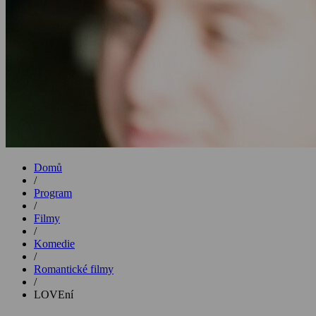
Domů
/
Program
/
Filmy
/
Komedie
/
Romantické filmy
/
LOVEní