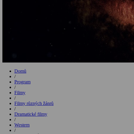
Domů
/
Program
/
Filmy
/
Filmy různých žánrů
/
Dramatické filmy
/
Western
/