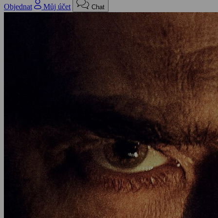
Objednat
Můj účet
Chat