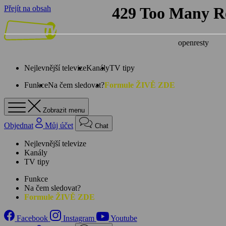
Přejít na obsah
Nejlevnější televize
Kanály
TV tipy
Funkce
Na čem sledovat?
Formule ŽIVĚ ZDE
Zobrazit menu
Objednat
Můj účet
Chat
Nejlevnější televize
Kanály
TV tipy
Funkce
Na čem sledovat?
Formule ŽIVĚ ZDE
Facebook
Instagram
Youtube