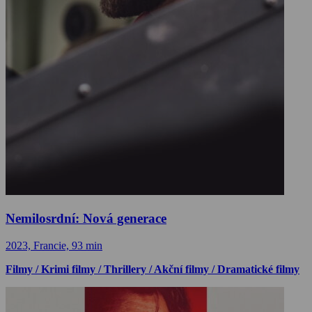
Nemilosrdní: Nová generace
2023, Francie, 93 min
Filmy / Krimi filmy / Thrillery / Akční filmy / Dramatické filmy