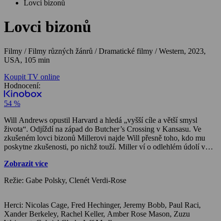
Lovci bizonů
Lovci bizonů
Filmy / Filmy různých žánrů / Dramatické filmy / Western,
2023,
USA, 105 min
Koupit TV online
Hodnocení:
54 %
Will Andrews opustil Harvard a hledá „vyšší cíle a větší smysl
života“. Odjíždí na západ do Butcher’s Crossing v Kansasu. Ve
zkušeném lovci bizonů Millerovi najde Will přesně toho, kdo mu
poskytne zkušenosti, po nichž touží. Miller ví o odlehlém údolí v
coloradských Skalistých horách, které osadníci nenavštěvují a kde
Zobrazit více
se to hemží tisíci bizonů, jejichž kůže se prodávají s tak vysokou
cenou, že každý účastník výpravy má zajištěn nečekaný zisk.
Režie: Gabe Polsky, Clenét Verdi-Rose
Herci: Nicolas Cage, Fred Hechinger, Jeremy Bobb, Paul Raci,
Xander Berkeley, Rachel Keller, Amber Rose Mason, Zuzu