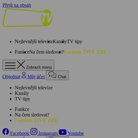
Přejít na obsah
Nejlevnější televize
Kanály
TV tipy
Funkce
Na čem sledovat?
Formule ŽIVĚ ZDE
Zobrazit menu
Objednat
Můj účet
Chat
Nejlevnější televize
Kanály
TV tipy
Funkce
Na čem sledovat?
Formule ŽIVĚ ZDE
Facebook
Instagram
Youtube