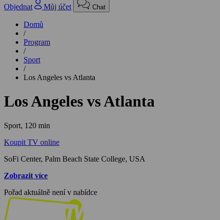
Objednat
Můj účet
Chat
Domů
/
Program
/
Sport
/
Los Angeles vs Atlanta
Los Angeles vs Atlanta
Sport,
120 min
Koupit TV online
SoFi Center, Palm Beach State College, USA
Zobrazit více
Pořad aktuálně není v nabídce