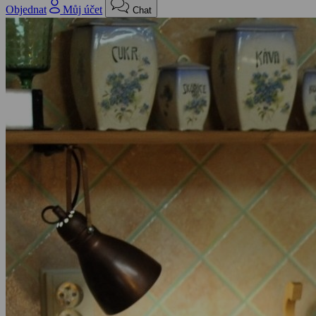
Objednat
Můj účet
Chat