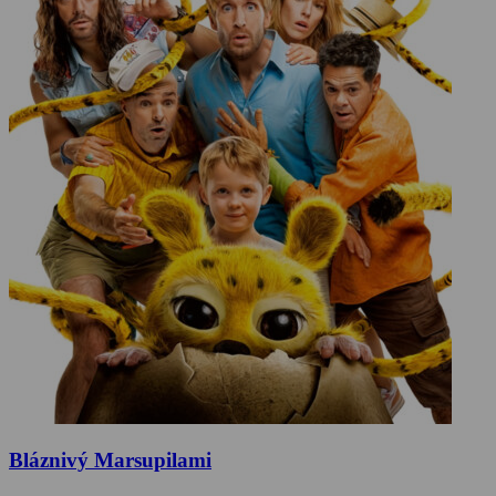
Bláznivý Marsupilami