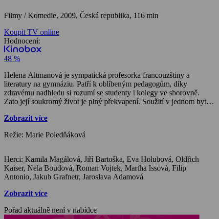
Filmy / Komedie,
2009, Česká republika, 116 min
Koupit TV online
Hodnocení:
48 %
Helena Altmanová je sympatická profesorka francouzštiny a
literatury na gymnáziu. Patří k oblíbeným pedagogům, díky
zdravému nadhledu si rozumí se studenty i kolegy ve sborovně.
Zato její soukromý život je plný překvapení. Soužití v jednom bytě s
bývalým manželem, úspěšným spisovatelem Karlem, problémy
Zobrazit více
ovdovělé sestry Kristýny, manželské karamboly syna Adama i
pozdní lásky babičky Alžběty – to všechno Helenu zaměstnává
Režie: Marie Poledňáková
natolik, že jí na vlastní život a vlastní city jaksi nezbývá čas. A
přesto jednoho dne přijde to, co obvykle přichází, když už jsme na
sny rezignovali. Helena se za pohnutých okolností seznámí s
Herci: Kamila Magálová, Jiří Bartoška, Eva Holubová, Oldřich
lékařem záchranné služby Františkem. A úplně normálně a naplno
Kaiser, Nela Boudová, Roman Vojtek, Martha Issová, Filip
se zamiluje! Začíná bouřlivý příběh plný vášně, rozchodů a návratů,
Antonio, Jakub Grafnetr, Jaroslava Adamová
v němž vztah zamilované dvojice plánovitě či neplánovaně
komplikují jak partneři, tak další členové rodiny. Na otázku, kde
Zobrazit více
hledá náměty, scenáristka a režisérka Marie Poledňáková odpovídá:
„Je to jednoduché, náměty leží na ulici, stačí se shýbnout,“ ale v
Pořad aktuálně není v nabídce
zápětí dodává: „Já už jsem si plánovala jen bezstarostné užívání