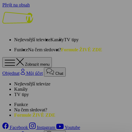
Přejít na obsah
Nejlevnější televize
Kanály
TV tipy
Funkce
Na čem sledovat?
Formule ŽIVĚ ZDE
Zobrazit menu
Objednat
Můj účet
Chat
Nejlevnější televize
Kanály
TV tipy
Funkce
Na čem sledovat?
Formule ŽIVĚ ZDE
Facebook
Instagram
Youtube