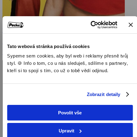
Prostě sexy
2002, USA, 88 min
Tato webová stránka používá cookies
Filmy / Komedie / Romantické filmy
Sypeme sem cookies, aby byl web i reklamy přesně tvůj
styl. 🍪 Info o tom, co u nás sleduješ, sdílíme s partnery,
kteří si to spojí s tím, co už o tobě vědí odjinud.
Zobrazit detaily
Povolit vše
Upravit