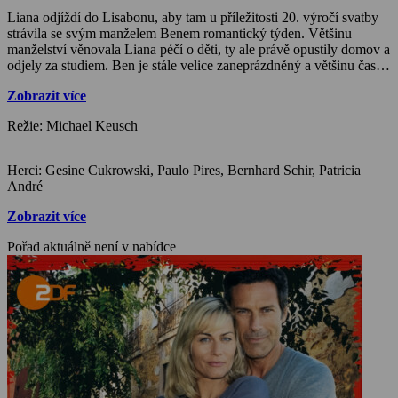
Liana odjíždí do Lisabonu, aby tam u příležitosti 20. výročí svatby
strávila se svým manželem Benem romantický týden. Většinu
manželství věnovala Liana péčí o děti, ty ale právě opustily domov a
odjely za studiem. Ben je stále velice zaneprázdněný a většinu času
tráví cestováním a výstavbou hotelů. To sice přináší rodině pohodlné
Zobrazit více
žití, po citové stránce je ale hodně co dohánět. Tímto společným
týdnem chtějí tedy Liana a Ben oslavit začátek nového života, chtějí
Režie: Michael Keusch
začít znovu a lépe. Už na letišti ale čeká Lianu první překvapení.
Bude mít smysl záchrana jejich manželství…
Herci: Gesine Cukrowski, Paulo Pires, Bernhard Schir, Patricia
André
Zobrazit více
Pořad aktuálně není v nabídce