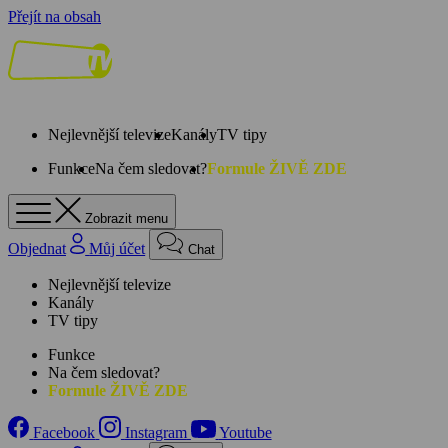
Přejít na obsah
Nejlevnější televize
Kanály
TV tipy
Funkce
Na čem sledovat?
Formule ŽIVĚ ZDE
Zobrazit menu
Objednat
Můj účet
Chat
Nejlevnější televize
Kanály
TV tipy
Funkce
Na čem sledovat?
Formule ŽIVĚ ZDE
Facebook
Instagram
Youtube