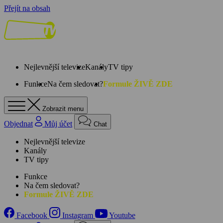
Přejít na obsah
Nejlevnější televize
Kanály
TV tipy
Funkce
Na čem sledovat?
Formule ŽIVĚ ZDE
Zobrazit menu
Objednat
Můj účet
Chat
Nejlevnější televize
Kanály
TV tipy
Funkce
Na čem sledovat?
Formule ŽIVĚ ZDE
Facebook
Instagram
Youtube