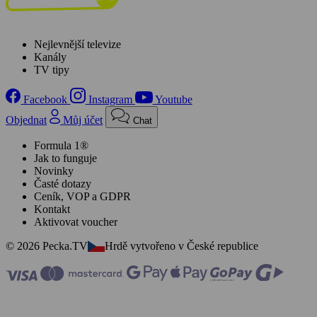
Nejlevnější televize
Kanály
TV tipy
Facebook
Instagram
Youtube
Objednat
Můj účet
Chat
Formula 1®
Jak to funguje
Novinky
Časté dotazy
Ceník, VOP a GDPR
Kontakt
Aktivovat voucher
© 2026 Pecka.TV
Hrdě vytvořeno v České republice