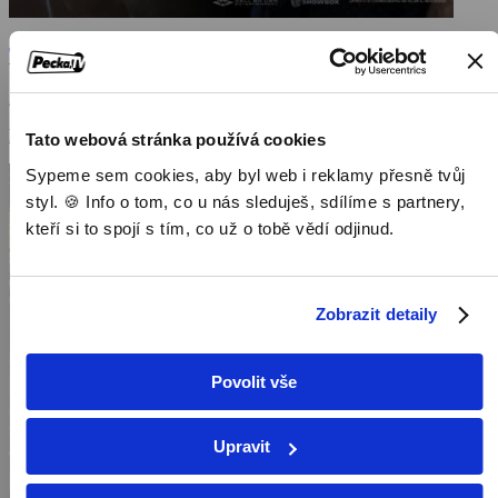
Tichý zabiják
2013, Jižní Korea, 113 min
Filmy / Akční filmy / Dramatické filmy
Tato webová stránka používá cookies
Sypeme sem cookies, aby byl web i reklamy přesně tvůj
styl. 🍪 Info o tom, co u nás sleduješ, sdílíme s partnery,
kteří si to spojí s tím, co už o tobě vědí odjinud.
Zobrazit detaily
Povolit vše
Upravit