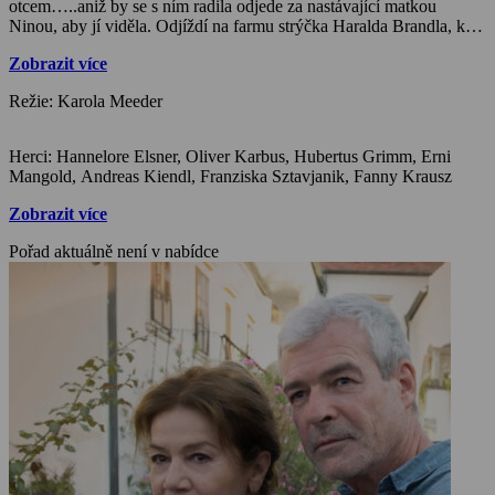
otcem…..aniž by se s ním radila odjede za nastávající matkou
Ninou, aby jí viděla. Odjíždí na farmu strýčka Haralda Brandla, kde
najde klíč k minulosti Grafovi rodiny. Harald uprchl z Maďarska
Zobrazit více
během potlačovaného povstání… Paul přijede a chce navázat pouto
s nenarozeným synem.
Režie: Karola Meeder
Herci: Hannelore Elsner, Oliver Karbus, Hubertus Grimm, Erni
Mangold, Andreas Kiendl, Franziska Sztavjanik, Fanny Krausz
Zobrazit více
Pořad aktuálně není v nabídce