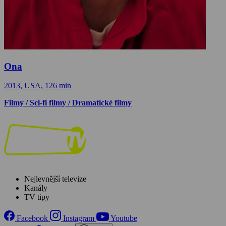
Ona
2013, USA, 126 min
Filmy / Sci-fi filmy / Dramatické filmy
Nejlevnější televize
Kanály
TV tipy
Facebook
Instagram
Youtube