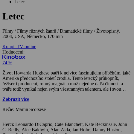
Letec
Letec
Filmy / Filmy různých žánrů / Dramatické filmy / Životopisný,
2004, USA, Německo, 170 min
Koupit TV online
Hodnocení:
74 %
Život Howarda Hughese patří k nejvíce fascinujícím příběhům, jaké
Amerika předchozího století zrodila. Tento letecký průkopník,
řežisér i producent, ropný magnát a muž nejedné další činnosti a
tváře totiž vynikal nejen svým všestranným talentem, ale i svou
výstřední povahou. A film THE AVIATOR v režii legendárního
Zobrazit více
Martina Scorseseho (Zuřící býk, Mafiáni) se bude soustředit právě
na nejzajímavější úsek Hughesovy (Leonardo DiCaprio) životní
Režie: Martin Scorsese
dráhy. Tedy období, kdy natáčel své filmy, testoval letadla vlastní
výroby a proháněl hollywoodské krásky Katharine Hepburn (Cate
Blanchett), Avu Gardner (Kate Beckinsale) a Jean Harlow (Gwen
Herci: Leonardo DiCaprio, Cate Blanchett, Kate Beckinsale, John
Stefani).
C. Reilly, Alec Baldwin, Alan Alda, Ian Holm, Danny Huston,