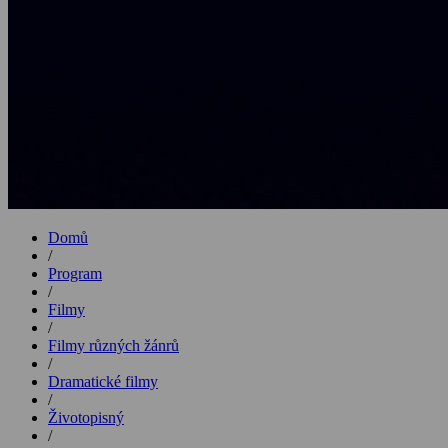
Domů
/
Program
/
Filmy
/
Filmy různých žánrů
/
Dramatické filmy
/
Životopisný
/