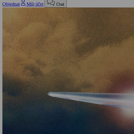
Objednat
Můj účet
Chat