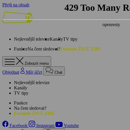
Přejít na obsah
Nejlevnější televize
Kanály
TV tipy
Funkce
Na čem sledovat?
Formule ŽIVĚ ZDE
Zobrazit menu
Objednat
Můj účet
Chat
Nejlevnější televize
Kanály
TV tipy
Funkce
Na čem sledovat?
Formule ŽIVĚ ZDE
Facebook
Instagram
Youtube