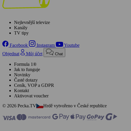
Nejlevnější televize
Kanály
TV tipy
Facebook
Instagram
Youtube
Objednat
Můj účet
Chat
Formula 1®
Jak to funguje
Novinky
Časté dotazy
Ceník, VOP a GDPR
Kontakt
Aktivovat voucher
© 2026 Pecka.TV
Hrdě vytvořeno v České republice