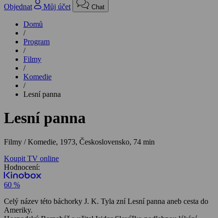
Objednat
Můj účet
Chat
Domů
/
Program
/
Filmy
/
Komedie
/
Lesní panna
Lesní panna
Filmy / Komedie,
1973, Československo, 74 min
Koupit TV online
Hodnocení:
60 %
Celý název této báchorky J. K. Tyla zní Lesní panna aneb cesta do
Ameriky.