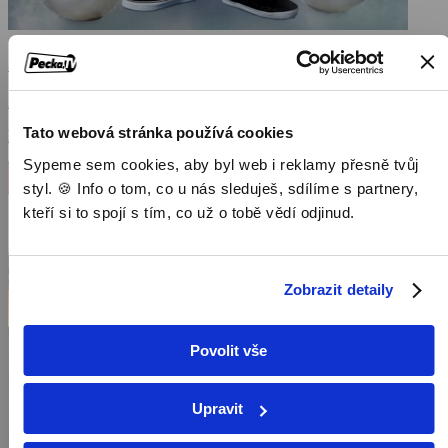
Jump street 21
2012, USA, 109 min
Tato webová stránka používá cookies
Filmy / Komedie / Akční filmy
Sypeme sem cookies, aby byl web i reklamy přesně tvůj
styl. 🍪 Info o tom, co u nás sleduješ, sdílíme s partnery,
kteří si to spojí s tím, co už o tobě vědí odjinud.
Zobrazit detaily
Povolit vše
Upravit