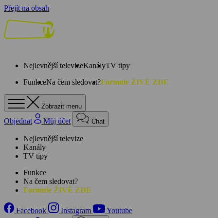
Přejít na obsah
Nejlevnější televize
Kanály
TV tipy
Funkce
Na čem sledovat?
Formule ŽIVĚ ZDE
Zobrazit menu
Objednat
Můj účet
Chat
Nejlevnější televize
Kanály
TV tipy
Funkce
Na čem sledovat?
Formule ŽIVĚ ZDE
Facebook
Instagram
Youtube